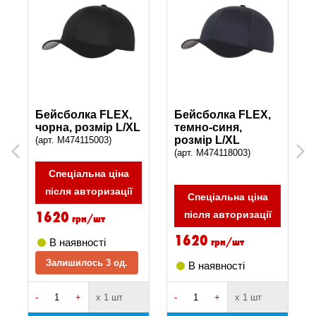
Бейсболка FLEX,
Бейсболка FLEX,
чорна, розмір L/XL
темно-синя,
розмір L/XL
(арт. M474115003)
Previous
Next
(арт. M474118003)
Спеціальна ціна
після авторизації
Спеціальна ціна
1620
після авторизації
грн/шт
1620
грн/шт
В наявності
Залишилось 3 од.
В наявності
-
+
х 1 шт
-
+
х 1 шт
-