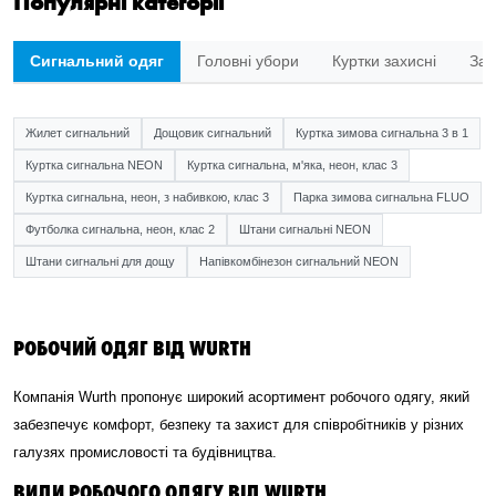
Популярні категорії
Сигнальний одяг
Головні убори
Куртки захисні
Зах
Жилет сигнальний
Дощовик сигнальний
Куртка зимова сигнальна 3 в 1
Куртка сигнальна NEON
Куртка сигнальна, м'яка, неон, клас 3
Куртка сигнальна, неон, з набивкою, клас 3
Парка зимова сигнальна FLUO
Футболка сигнальна, неон, клас 2
Штани сигнальні NEON
Штани сигнальні для дощу
Напівкомбінезон сигнальний NEON
РОБОЧИЙ ОДЯГ ВІД WURTH
Компанія Wurth пропонує широкий асортимент робочого одягу, який
забезпечує комфорт, безпеку та захист для співробітників у різних
галузях промисловості та будівництва.
ВИДИ РОБОЧОГО ОДЯГУ ВІД WURTH