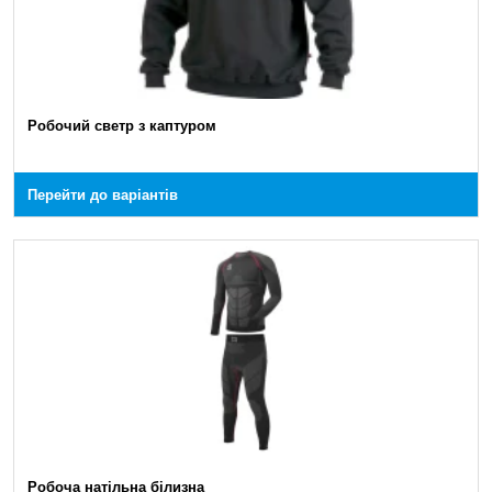
Робочий cветр з каптуром
Перейти до варіантів
Робоча натільна білизна