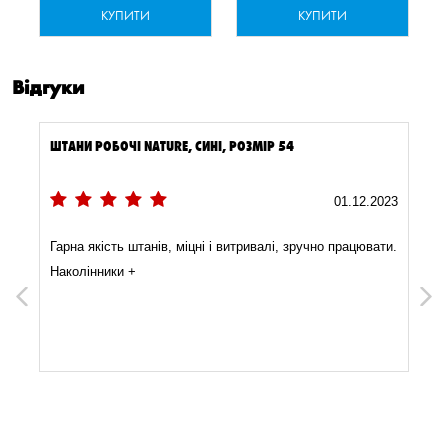
КУПИТИ
КУПИТИ
Відгуки
ШТАНИ РОБОЧІ NATURE, СИНІ, РОЗМІР 54
3
01.12.2023
Гарна якість штанів, міцні і витривалі, зручно працювати.
Наколінники +
Previous
Next