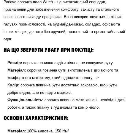
Робоча сорочка-поло Wurth – це високоякісний спецодяг,
призначений для забезпечення комфорту, захисту та стильного
зовнішнього вигляду працівника. Вона використовується в різних
галузях промисловості, на будмайданчиках, складах, офісах та
інших місцях, де потрібен зручний, практичний та презентабельний
одяг.
НА ЩО ЗВЕРНУТИ УВАГУ ПРИ ПОКУПЦІ:
Розмір:
сорочка повинна сидіти вільно, не сковуючи руху.
Матеріал:
сорочка повинна бути виготовлена з дихаючого та
комфортного матеріалу, який відводить вологу. li>
Колір:
сорочка повинна бути достатньо яскравою, щоб бути
добре видно, але не надто маркою.
Функціональність:
сорочка повинна мати кишені, необхідні для
роботи, а також планку з ґудзиками та комір -поло.
ОСНОВНІ ХАРАКТЕРИСТИКИ:
Матеріал:
100% бавовна, 150 г/м²