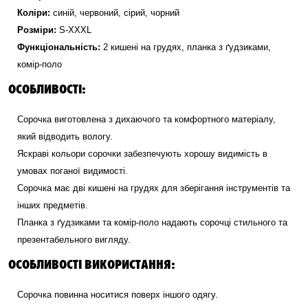
Коліри:
синій, червоний, сірий, чорний
Розміри:
S-XXXL
Функціональність:
2 кишені на грудях, планка з ґудзиками,
комір-поло
ОСОБЛИВОСТІ:
Сорочка виготовлена з дихаючого та комфортного матеріалу,
який відводить вологу.
Яскраві кольори сорочки забезпечують хорошу видимість в
умовах поганої видимості.
Сорочка має дві кишені на грудях для зберігання інструментів та
інших предметів.
Планка з ґудзиками та комір-поло надають сорочці стильного та
презентабельного вигляду.
ОСОБЛИВОСТІ ВИКОРИСТАННЯ:
Сорочка повинна носитися поверх іншого одягу.