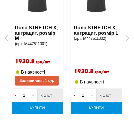
Поло STRETCH X,
Поло STRETCH X,
антрацит, розмір
антрацит, розмір L
Previous
M
Next
(арт. M447511002)
(арт. M447511001)
1930.8
грн/шт
1930.8
грн/шт
В наявності
Залишилось 1 од.
В наявності
-
+
х 1 шт
-
+
х 1 шт
-
КУПИТИ
КУПИТИ