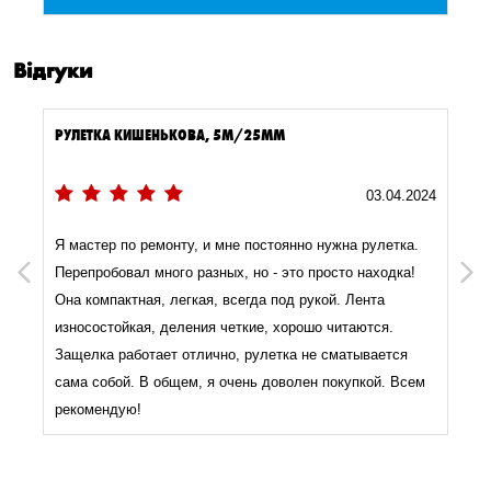
Відгуки
РУЛЕТКА КИШЕНЬКОВА, 5М/25ММ
3
03.04.2024
Я мастер по ремонту, и мне постоянно нужна рулетка.
Previous
Next
Перепробовал много разных, но - это просто находка!
Она компактная, легкая, всегда под рукой. Лента
износостойкая, деления четкие, хорошо читаются.
Защелка работает отлично, рулетка не сматывается
сама собой. В общем, я очень доволен покупкой. Всем
рекомендую!