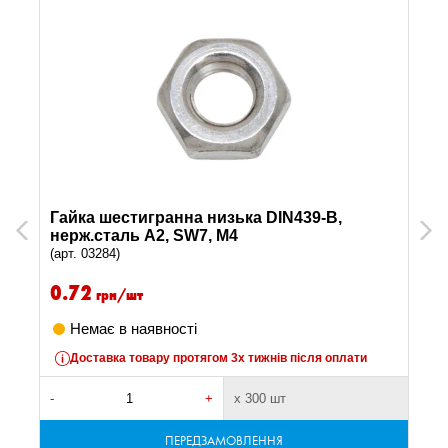
Гайка шестигранна низька DIN439-B,
Previous
Next
нерж.сталь A2, SW7, M4
(арт. 03284)
0.72
грн/шт
Немає в наявності
Доставка товару протягом 3х тижнів після оплати
-
+
х 300 шт
-
ПЕРЕДЗАМОВЛЕННЯ