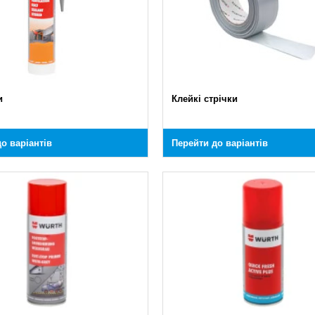
и
Клейкі стрічки
о варіантів
Перейти до варіантів