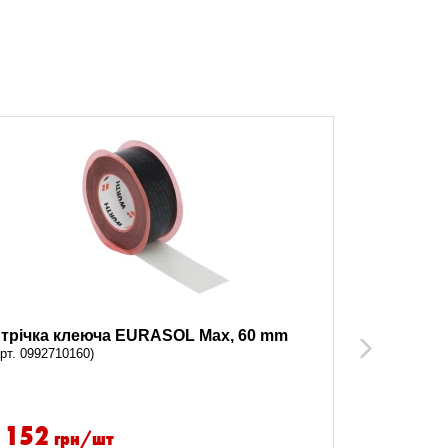
трічка клеюча EURASOL Max, 60 mm
Перетворю
Next
арт. 0992710160)
(арт. 089311
1152
957.1
грн/шт