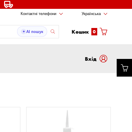
Контактні телефони
Українська
Кошик
0
AI пошук
✦
Вxід