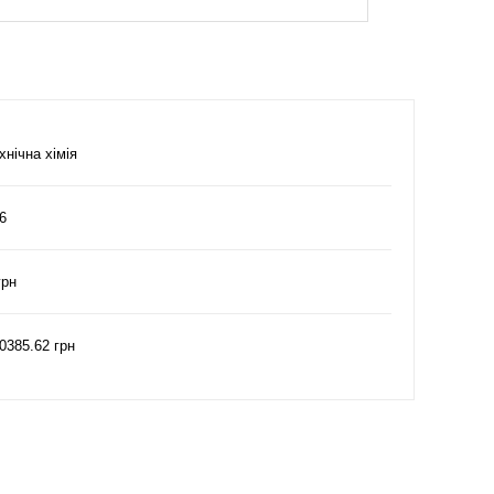
хнічна хімія
6
грн
0385.62 грн