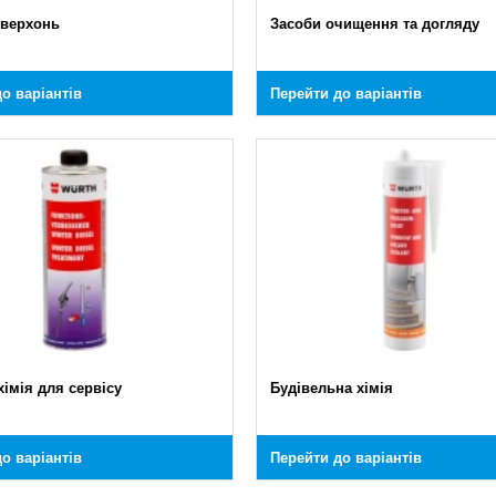
оверхонь
Засоби очищення та догляду
о варіантів
Перейти до варіантів
хімія для сервісу
Будівельна хімія
о варіантів
Перейти до варіантів