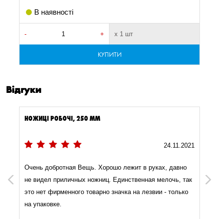
В наявності
-
+
х 1 шт
-
КУПИТИ
Відгуки
НОЖИЦІ РОБОЧІ, 250 MM
3
24.11.2021
Очень добротная Вещь. Хорошо лежит в руках, давно
Previous
Next
не видел приличных ножниц. Единственная мелочь, так
это нет фирменного товарно значка на лезвии - только
на упаковке.