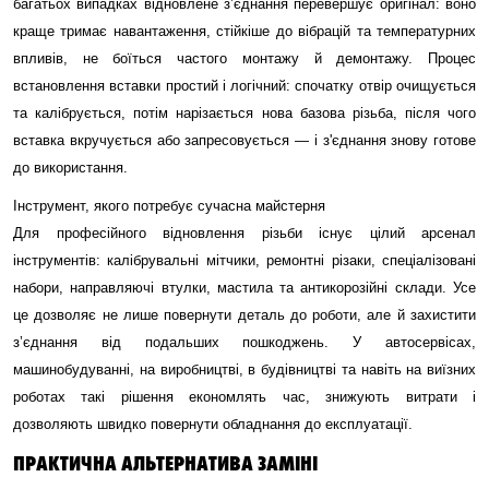
багатьох випадках відновлене з’єднання перевершує оригінал: воно
краще тримає навантаження, стійкіше до вібрацій та температурних
впливів, не боїться частого монтажу й демонтажу. Процес
встановлення вставки простий і логічний: спочатку отвір очищується
та калібрується, потім нарізається нова базова різьба, після чого
вставка вкручується або запресовується — і з'єднання знову готове
до використання.
Інструмент, якого потребує сучасна майстерня
Для професійного відновлення різьби існує цілий арсенал
інструментів: калібрувальні мітчики, ремонтні різаки, спеціалізовані
набори, направляючі втулки, мастила та антикорозійні склади. Усе
це дозволяє не лише повернути деталь до роботи, але й захистити
з’єднання від подальших пошкоджень. У автосервісах,
машинобудуванні, на виробництві, в будівництві та навіть на виїзних
роботах такі рішення економлять час, знижують витрати і
дозволяють швидко повернути обладнання до експлуатації.
ПРАКТИЧНА АЛЬТЕРНАТИВА ЗАМІНІ