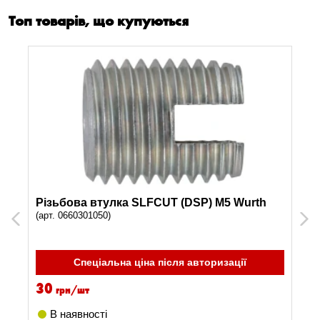
Топ товарів, що купуються
Різьбова втулка SLFCUT (DSP) M5 Wurth
(арт. 0660301050)
Previous
Next
Спеціальна ціна після авторизації
30
грн/шт
В наявності