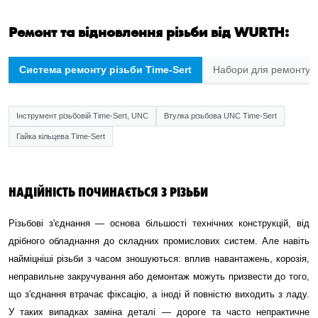
Ремонт та відновлення різьби від WURTH:
Система ремонту різьби Time-Sert
Набори для ремонту р
Інструмент різьбовій Time-Sert, UNC
Втулка різьбова UNC Time-Sert
Гайка кільцева Time-Sert
НАДІЙНІСТЬ ПОЧИНАЄТЬСЯ З РІЗЬБИ
Різьбові з'єднання — основа більшості технічних конструкцій, від
дрібного обладнання до складних промислових систем. Але навіть
найміцніші різьби з часом зношуються: вплив навантажень, корозія,
неправильне закручування або демонтаж можуть призвести до того,
що з'єднання втрачає фіксацію, а іноді й повністю виходить з ладу.
У таких випадках заміна деталі — дороге та часто непрактичне