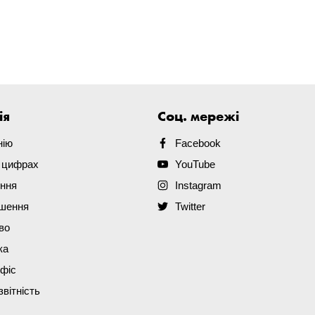
ія
Соц. мережі
нію
Facebook
в цифрах
YouTube
ення
Instagram
ішення
Twitter
во
ка
офіс
звітність