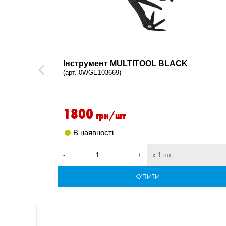
, чорна,
Інструмент MULTITOOL BLACK
Previous
(арт. 0WGE103669)
1800
грн/шт
В наявності
сля оплати
-
+
х 1 шт
КУПИТИ