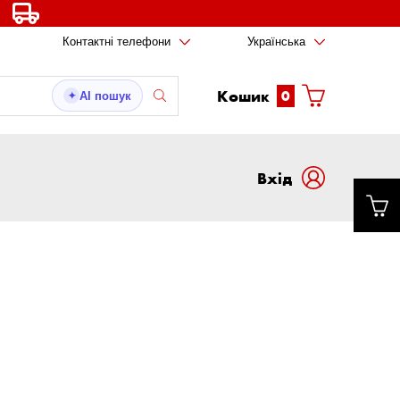
Контактні телефони
Українська
Кошик
0
AI пошук
✦
Вxід