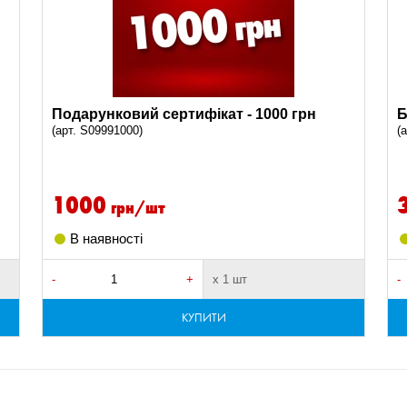
Подарунковий сертифікат - 1000 грн
Б
(арт. S09991000)
(
1000
грн/шт
В наявності
-
+
х 1 шт
-
КУПИТИ