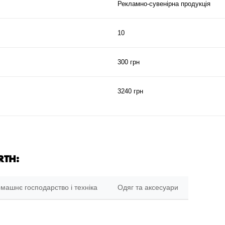
Рекламно-сувенірна продукція
10
300 грн
3240 грн
RTH:
машнє господарство і техніка
Одяг та аксесуари