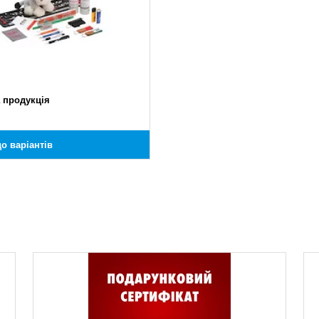
 продукція
о варіантів