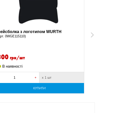
ейсболка з логотипом WURTH
Термочашк
Next
арт. 0WGE115110)
(арт. 0WGE1
300
899.9
грн/шт
В наявності
В наявно
+
х 1 шт
-
КУПИТИ