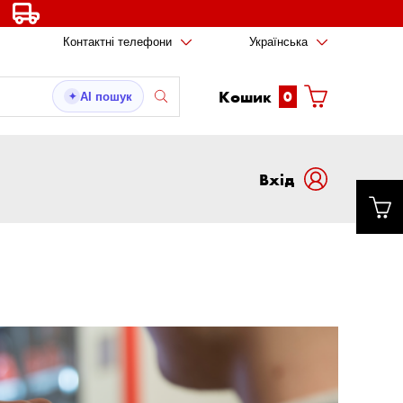
Контактні телефони
Українська
Кошик
0
AI пошук
✦
Вxід