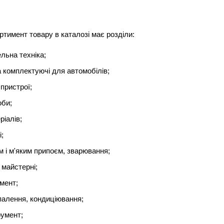
ртимент товару в каталозі має розділи:
ьна техніка;
 комплектуючі для автомобілів;
пристрої;
оби;
іалів;
;
 і м'яким припоєм, зварювання;
майстерні;
мент;
палення, кондиціювання;
умент;