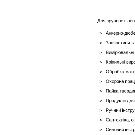
Для зручності асо
Анкерно-дюбел
Запчастини та
Вимірювальні 
Кріпильні вир
Обробка матер
Охорона праці
Пайка твердим
Продукти для 
Ручний інстру
Сантехніка, о
Силовий інстр