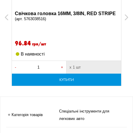
Свічкова головка 16MM, 3/8IN, RED STRIPE
Previous
Next
(арт. 5763038516)
96.84
грн/шт
В наявності
-
+
х 1 шт
-
КУПИТИ
Спеціальні інструменти для
⭐ Категорія товарів
легкових авто