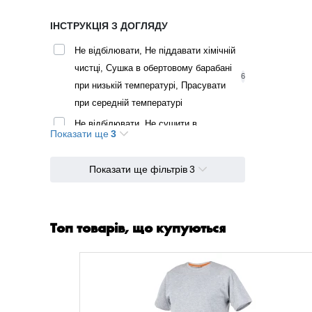
ІНСТРУКЦІЯ З ДОГЛЯДУ
Не відбілювати, Не піддавати хімічній
чистці, Сушка в обертовому барабані
6
при низькій температурі, Прасувати
при середній температурі
Не відбілювати, Не сушити в
Показати ще
3
сушильному барабані, Не прасувати,
5
Не піддавати хімічній чистці
Показати ще фільтрів
3
Не відбілювати, Сушіння в барабані,
що обертається, за низької
температури, Прасування за середньої
1
Топ товарів, що купуються
температури, Не піддавати хімічному
чищенню
Не відбілювати, Сушка в обертовому
барабані за низької температури,
28
Прасувати за середньої температури,