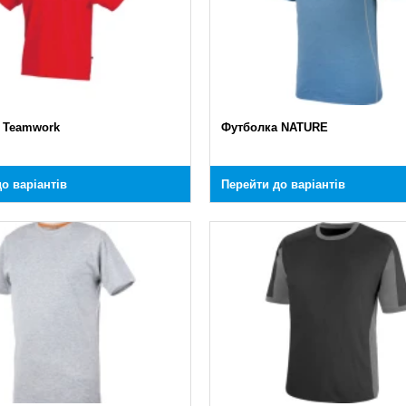
 Teamwork
Футболка NATURE
о варіантів
Перейти до варіантів