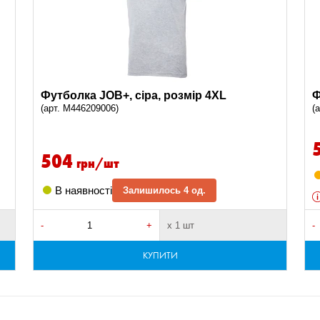
Футболка JOB+, сіра, розмір 4XL
Ф
(арт. M446209006)
(
504
грн/шт
В наявності
Залишилось 4 од.
-
+
х 1 шт
-
КУПИТИ