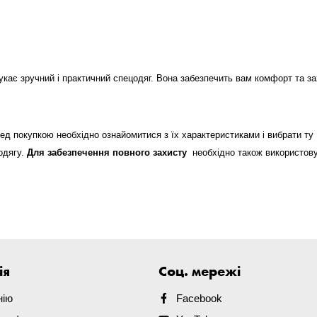
шукає зручний і практичний спецодяг. Вона забезпечить вам комфорт та за
ед покупкою необхідно ознайомитися з їх характеристиками і вибрати ту
одягу.
Для забезпечення повного захисту
необхідно також використовув
ія
Соц. мережі
нію
Facebook