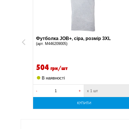
Не піддавати хімічній чистці
Не відбілювати, Сушити в сушарці за
низької температури, Прасувати за
93
середньої температури, не вище 150
°C, Не піддавати хімчистці
р S
Футболка JOB+, сіра, розмір 3XL
Previous
Прасувати при середній температурі,
(арт. M446209005)
Звичайна сушка в барабанній
23
сушарці, Не відбілювати, Не
504
піддавати хімчистці
грн/шт
Прасувати при середній температурі,
В наявності
Не сушити в барабанній сушарці, Не
7
відбілювати, Не піддавати хімчистці
-
+
х 1 шт
КУПИТИ