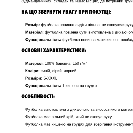
будмайданчиках, складах та інших місцях, де потрібний зруч
НА ЩО ЗВЕРНУТИ УВАГУ ПРИ ПОКУПЦІ:
Розмір:
футболка повинна сидіти вільно, не сковуючи руху
Матеріал:
футболка повинна бути виготовлена з дихаючого
Функціональність:
футболка повинна мати кишені, необхі
ОСНОВНІ ХАРАКТЕРИСТИКИ:
Матеріал:
100% бавовна, 150 г/м²
Коліри:
синій, сірий, чорний
Розміри:
S-XXXL
Функціональність:
1 кишеня на грудях
ОСОБЛИВОСТІ:
Футболка виготовлена з дихаючого та зносостійкого матері
Футболка має вільний крій, який не сковує руху.
Футболка має кишеню на грудях для зберігання інструменті