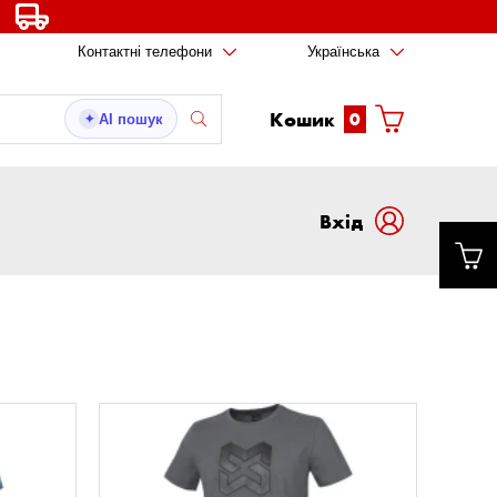
Контактні телефони
Українська
Кошик
0
AI пошук
✦
Вxід