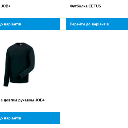
 JOB+
Футболка CETUS
о варіантів
Перейти до варіантів
 з довгим рукавом JOB+
о варіантів