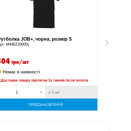
утболка JOB+, чорна, розмір S
Футболка 
Next
арт. M446210000)
(арт. M44620
504
грн/шт
504
гр
Немає в наявності
В наявно
Доставка товару протягом 3х тижнів після оплати
+
х 1 шт
-
ПЕРЕДЗАМОВЛЕННЯ