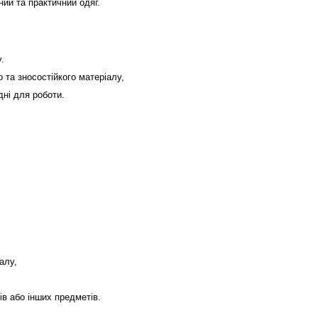
ний та практичний одяг.
.
 та зносостійкого матеріалу,
дні для роботи.
алу,
в або інших предметів.