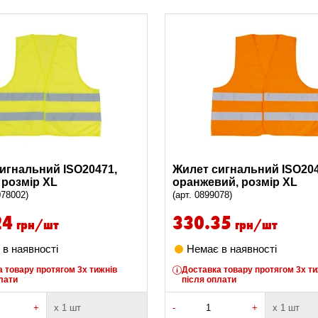
игнальний ISO20471,
Жилет сигнальний ISO204
 розмір XL
оранжевий, розмір XL
078002)
(арт. 0899078)
24
330.35
грн/шт
грн/шт
в наявності
Немає в наявності
 товару протягом 3х тижнів
Доставка товару протягом 3х ти
лати
після оплати
+
х 1 шт
-
+
х 1 шт