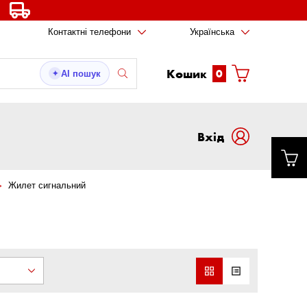
Контактні телефони
Українська
Кошик
0
AI пошук
✦
Вxід
Жилет сигнальний