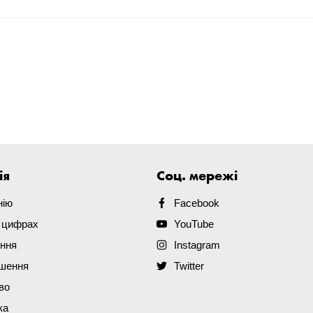
ія
Соц. мережі
нію
Facebook
в цифрах
YouTube
ення
Instagram
ішення
Twitter
во
ка