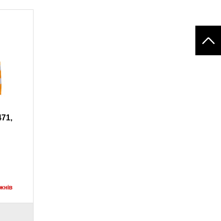
71,
жнів