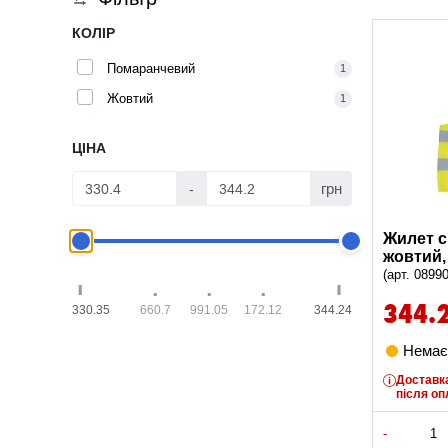
КОЛІР
Помаранчевий
1
Жовтий
1
ЦІНА
грн
-
Жилет с
жовтий,
(арт. 0899
344.
330.35
660.7
991.05
172.12
344.24
Немає 
Доставка
після оп
-