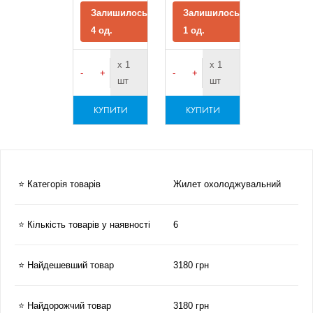
Залишилось
Залишилось
4 од.
1 од.
х 1
х 1
-
+
-
+
шт
шт
КУПИТИ
КУПИТИ
⭐ Категорія товарів
Жилет охолоджувальний
⭐ Кількість товарів у наявності
6
⭐ Найдешевший товар
3180 грн
⭐ Найдорожчий товар
3180 грн