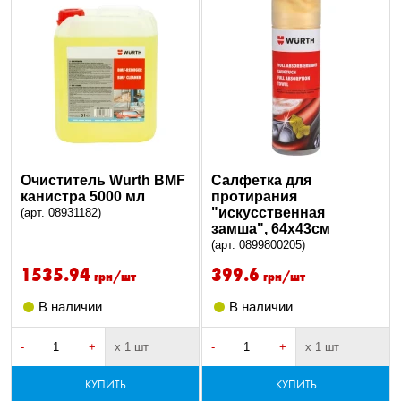
Очиститель Wurth BMF
Салфетка для
канистра 5000 мл
протирания
"искусственная
(арт. 08931182)
замша", 64x43см
(арт. 0899800205)
1535.94
399.6
грн/шт
грн/шт
В наличии
В наличии
-
+
х 1 шт
-
+
х 1 шт
КУПИТЬ
КУПИТЬ