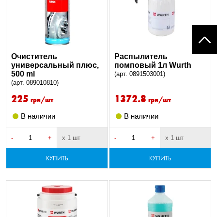
Очиститель
Распылитель
универсальный плюс,
помповый 1л Wurth
500 ml
(арт. 0891503001)
(арт. 089010810)
225
1372.8
грн/шт
грн/шт
В наличии
В наличии
-
+
х 1 шт
-
+
х 1 шт
КУПИТЬ
КУПИТЬ