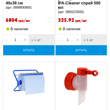
40х38 см
IPA-Cleaner спрей 500
мл
(арт. 0899800900)
(арт. 0893223500)
6804
325.92
грн/шт
грн/шт
В наличии
В наличии
-
+
х 1 шт
-
+
х 1 шт
КУПИТЬ
КУПИТЬ