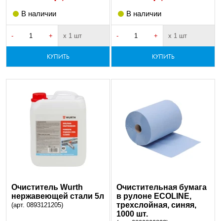
В наличии
В наличии
-
+
х 1 шт
-
+
х 1 шт
КУПИТЬ
КУПИТЬ
Очиститель Wurth
Очистительная бумага
нержавеющей стали 5л
в рулоне ECOLINE,
трехслойная, синяя,
(арт. 0893121205)
1000 шт.