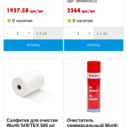
(арт. 0899800823)
1937.58
2364
грн/шт
грн/шт
В наличии
В наличии
-
+
х 1 шт
-
+
х 1 шт
КУПИТЬ
КУПИТЬ
Салфетки для очистки
Очиститель
Wurth SOFTEX 500 шт
универсальный Wurth