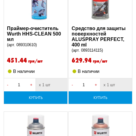
Праймер-очиститель
Средство для защиты
Wurth HHS-CLEAN 500
поверхностей
мл
ALUSPRAY PERFECT,
400 ml
(арт. 089310610)
(арт. 0893114115)
451.44
629.94
грн/шт
грн/шт
В наличии
В наличии
-
+
х 1 шт
-
+
х 1 шт
КУПИТЬ
КУПИТЬ