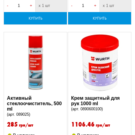
-
+
х 1 шт
-
+
х 1 шт
КУПИТЬ
КУПИТЬ
Активный
Крем защитный для
стеклоочиститель, 500
рук 1000 ml
ml
(арт. 0890600100)
(арт. 089025)
285
1106.46
грн/шт
грн/шт