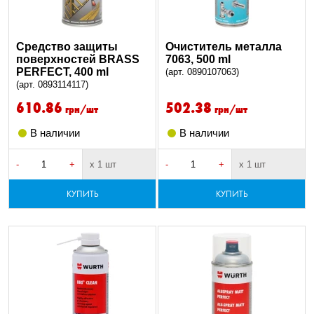
Средство защиты
Очиститель металла
поверхностей BRASS
7063, 500 ml
PERFECT, 400 ml
(арт. 0890107063)
(арт. 0893114117)
610.86
502.38
грн/шт
грн/шт
В наличии
В наличии
-
+
х 1 шт
-
+
х 1 шт
КУПИТЬ
КУПИТЬ