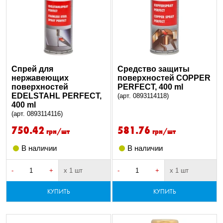
Спрей для
Средство защиты
нержавеющих
поверхностей COPPER
поверхностей
PERFECT, 400 ml
EDELSTAHL PERFECT,
(арт. 0893114118)
400 ml
(арт. 0893114116)
750.42
581.76
грн/шт
грн/шт
В наличии
В наличии
-
+
х 1 шт
-
+
х 1 шт
КУПИТЬ
КУПИТЬ