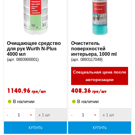
Очищающее средство
Очиститель
для рук Wurth N-Plus
поверхностей
4000 мл
интерьера, 1000 ml
(арт. 0893900001)
(арт. 0893117049)
Специальная цена после
авторизации
1140.96
408.36
грн/шт
грн/шт
В наличии
В наличии
-
+
х 1 шт
-
+
х 1 шт
КУПИТЬ
КУПИТЬ