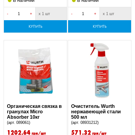
В наличии
В наличии
-
+
х 1 шт
-
+
х 1 шт
КУПИТЬ
КУПИТЬ
Органическая связка в
Очиститель Wurth
гранулах Micro
нержавеющей стали
Absorber 10кг
500 мл
(арт. 089061)
(арт. 08931212)
1202.64
571.32
грн/шт
грн/шт