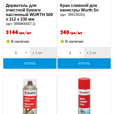
Держатель для
Кран сливной для
очистной бумаги
канистры Wurth 5л
настенный WURTH 500
(арт. 089130201)
х 312 х 230 мм
(арт. 0899800607-1)
3144
240
грн/шт
грн/шт
В наличии
В наличии
-
+
х 1 шт
-
+
х 1 шт
КУПИТЬ
КУПИТЬ