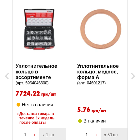
Уплотнительное
Уплотнительное
кольцо в
кольцо, медное,
Previous
Next
ассортименте
форма A
(арт. 5964046300)
(арт. 04601217)
7724.22
грн/шт
Нет в наличии
5.76
грн/шт
Доставка товара в
течение 3х недель
В наличии
после оплаты
-
+
х 1 шт
-
+
х 50 шт
-