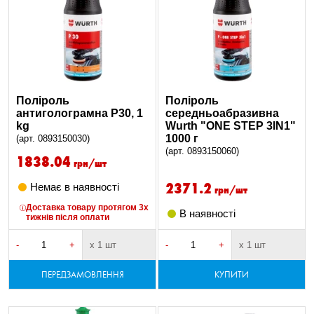
Поліроль
Поліроль
антиголограмна P30, 1
середньоабразивна
kg
Wurth "ONE STEP 3IN1"
1000 г
(арт. 0893150030)
(арт. 0893150060)
1838.04
грн/шт
2371.2
Немає в наявності
грн/шт
Доставка товару протягом 3х
В наявності
тижнів після оплати
-
+
х 1 шт
-
+
х 1 шт
ПЕРЕДЗАМОВЛЕННЯ
КУПИТИ