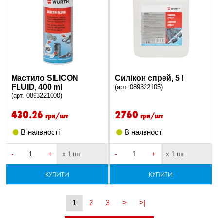
Мастило SILICON
Силікон спрей, 5 l
FLUID, 400 ml
(арт. 089322105)
(арт. 0893221000)
430.26
2760
грн/шт
грн/шт
В наявності
В наявності
-
+
х 1 шт
-
+
х 1 шт
КУПИТИ
КУПИТИ
1
2
3
>
>|