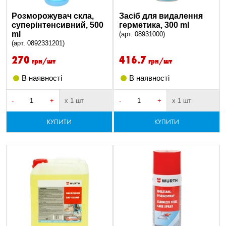
Розморожувач скла,
Засіб для видалення
суперінтенсивний, 500
герметика, 300 ml
ml
(арт. 08931000)
(арт. 0892331201)
270
416.7
грн/шт
грн/шт
В наявності
В наявності
-
+
х 1 шт
-
+
х 1 шт
КУПИТИ
КУПИТИ