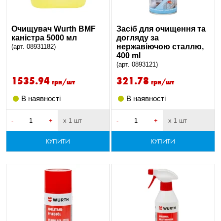
Очищувач Wurth BMF
Засіб для очищення та
каністра 5000 мл
догляду за
нержавіючою сталлю,
(арт. 08931182)
400 ml
(арт. 0893121)
1535.94
321.78
грн/шт
грн/шт
В наявності
В наявності
-
+
х 1 шт
-
+
х 1 шт
КУПИТИ
КУПИТИ