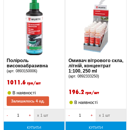
Поліроль
Омивач вітрового скла,
високоабразивна
літній, концентрат
1:100, 250 ml
(арт. 0893150006)
(арт. 0892333250)
1011.6
грн/шт
196.2
грн/шт
В наявності
Залишилось 4 од.
В наявності
-
+
х 1 шт
-
+
х 1 шт
КУПИТИ
КУПИТИ