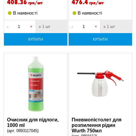
408.36
476.4
грн/шт
грн/шт
В наявності
В наявності
-
+
х 1 шт
-
+
х 1 шт
КУПИТИ
КУПИТИ
Очисник для підлоги,
Пнeвмoпіcтoлeт для
1000 ml
poзпилeння pідин
Wurth 750мл
(арт. 0893117045)