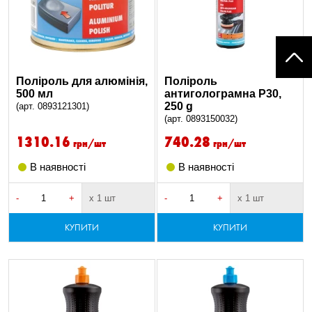
Поліроль для алюмінія,
Поліроль
500 мл
антиголограмна P30,
250 g
(арт. 0893121301)
(арт. 0893150032)
1310.16
740.28
грн/шт
грн/шт
В наявності
В наявності
-
+
х 1 шт
-
+
х 1 шт
КУПИТИ
КУПИТИ