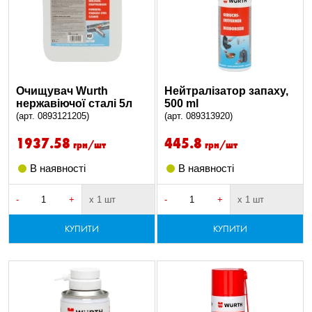
Очищувач Wurth
Нейтралізатор запаху,
нержавіючої сталі 5л
500 ml
(арт. 0893121205)
(арт. 089313920)
1937.58
445.8
грн/шт
грн/шт
В наявності
В наявності
-
+
х 1 шт
-
+
х 1 шт
КУПИТИ
КУПИТИ