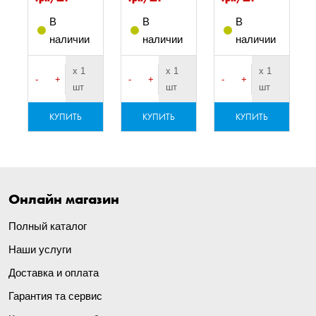
сь
В
В
В
наличии
наличии
наличии
х 1
х 1
х 1
-
+
-
+
-
+
шт
шт
шт
КУПИТЬ
КУПИТЬ
КУПИТЬ
Онлайн магазин
Полный каталог
Наши услуги
Доставка и оплата
Гарантия та сервис