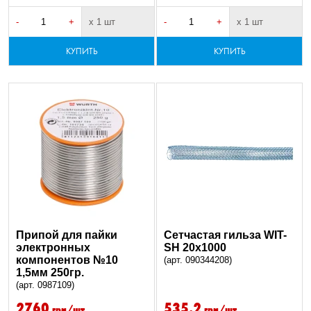
-
+
х 1 шт
-
+
х 1 шт
КУПИТЬ
КУПИТЬ
Припой для пайки
Сетчастая гильза WIT-
электронных
SH 20x1000
компонентов №10
(арт. 090344208)
1,5мм 250гр.
(арт. 0987109)
2760
535.2
грн/шт
грн/шт