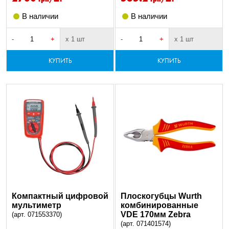
В наличии
В наличии
-
+
х 1 шт
-
+
х 1 шт
КУПИТЬ
КУПИТЬ
Компактный цифровой
Плоскогубцы Wurth
мультиметр
комбинированные
VDE 170мм Zebra
(арт. 071553370)
(арт. 071401574)