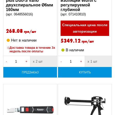
plus Duo-S Vario
изоляции Wurth с
двухспиральное Ø6мм
регулируемой
160мм
глубиной
(арт. 0648556016)
(арт. 071410810)
Специальная цена после
268.08
грн/шт
авторизации
5349.12
Нет в наличии
грн/шт
Доставка товара в течение 3х
В наличии
недель после оплаты
-
+
х 2 шт
-
+
х 1 шт
ПРЕДЗАКАЗ
КУПИТЬ