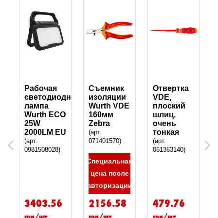
ый
Рабочая
Съемник
Отвертка
й
светодиодная
изоляции
VDE,
тр
лампа
Wurth VDE
плоский
Wurth ECO
160мм
шлиц,
25W
Zebra
очень
2000LM EU
тонкая
(арт.
(арт.
071401570)
(арт.
Previous
Next
0981508028)
061363140)
Специальная
цена после
авторизации
3403.56
2156.58
479.76
грн/шт
грн/шт
грн/шт