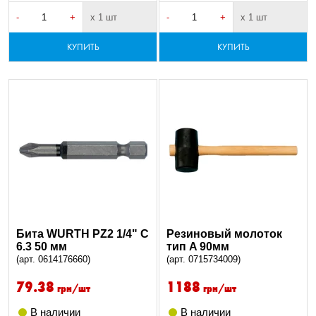
-
+
х 1 шт
-
+
х 1 шт
КУПИТЬ
КУПИТЬ
Бита WURTH PZ2 1/4" C
Резиновый молоток
6.3 50 мм
тип A 90мм
(арт. 0614176660)
(арт. 0715734009)
79.38
1188
грн/шт
грн/шт
В наличии
В наличии