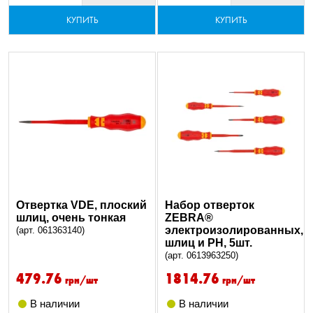
КУПИТЬ
КУПИТЬ
Отвертка VDE, плоский
Набор отверток
шлиц, очень тонкая
ZEBRA®
электроизолированных,
(арт. 061363140)
шлиц и РН, 5шт.
(арт. 0613963250)
479.76
1814.76
грн/шт
грн/шт
В наличии
В наличии