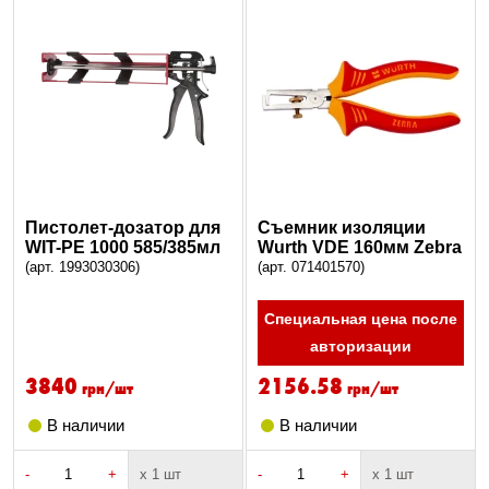
Пистолет-дозатор для
Съемник изоляции
WIT-PE 1000 585/385мл
Wurth VDE 160мм Zebra
(арт. 1993030306)
(арт. 071401570)
Специальная цена после
авторизации
3840
2156.58
грн/шт
грн/шт
В наличии
В наличии
-
+
х 1 шт
-
+
х 1 шт