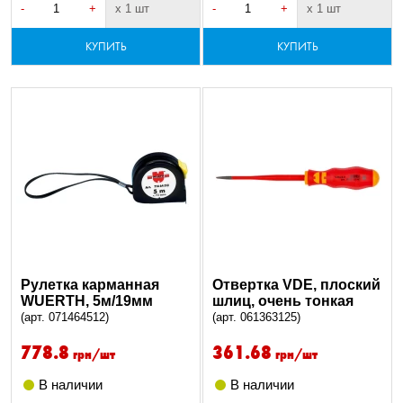
-
+
х 1 шт
-
+
х 1 шт
КУПИТЬ
КУПИТЬ
Рулетка карманная
Отвертка VDE, плоский
WUERTH, 5м/19мм
шлиц, очень тонкая
(арт. 071464512)
(арт. 061363125)
778.8
361.68
грн/шт
грн/шт
В наличии
В наличии