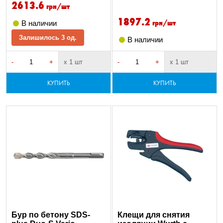
2613.6
грн/шт
1897.2
грн/шт
В наличии
Залишилось 3 од.
В наличии
-
+
х 1 шт
-
+
х 1 шт
КУПИТЬ
КУПИТЬ
Бур по бетону SDS-
Клещи для снятия