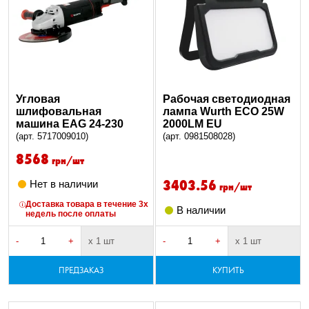
Угловая
Рабочая светодиодная
шлифовальная
лампа Wurth ECO 25W
машина EAG 24-230
2000LM EU
(арт. 5717009010)
(арт. 0981508028)
8568
грн/шт
3403.56
Нет в наличии
грн/шт
Доставка товара в течение 3х
В наличии
недель после оплаты
-
+
х 1 шт
-
+
х 1 шт
ПРЕДЗАКАЗ
КУПИТЬ