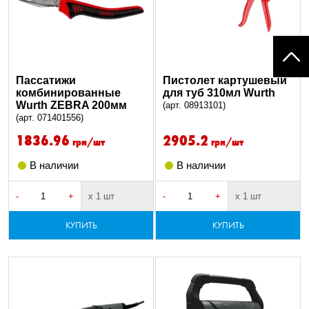
Пассатижи
Пистолет картушевый
комбинированные
для туб 310мл Wurth
Wurth ZEBRA 200мм
(арт. 08913101)
(арт. 071401556)
1836.96
2905.2
грн/шт
грн/шт
В наличии
В наличии
-
+
х 1 шт
-
+
х 1 шт
КУПИТЬ
КУПИТЬ