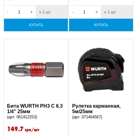
-
+
х 1 шт
-
+
х 1 шт
КУПИТЬ
КУПИТЬ
Бита WURTH PH3 C 6.3
Рулетка карманная,
1/4" 25мм
5м/25мм
(арт. 061412253)
(арт. 071464567)
149.7
грн/шт