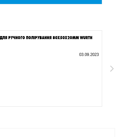
 ДЛЯ РУЧНОГО ПОЛІРУВАННЯ 80Х50Х20ММ WURTH
ГУБКА ШЛІФ
03.09.2023
Хороший выб
Next