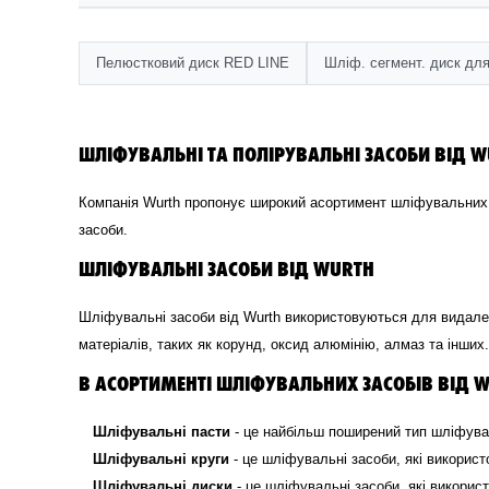
Пелюстковий диск RED LINE
Шліф. сегмент. диск для
ШЛІФУВАЛЬНІ ТА ПОЛІРУВАЛЬНІ ЗАСОБИ ВІД 
Компанія Wurth пропонує широкий асортимент шліфувальних та
засоби.
ШЛІФУВАЛЬНІ ЗАСОБИ ВІД WURTH
Шліфувальні засоби від Wurth використовуються для видаленн
матеріалів, таких як корунд, оксид алюмінію, алмаз та інших.
В АСОРТИМЕНТІ ШЛІФУВАЛЬНИХ ЗАСОБІВ ВІД W
Шліфувальні пасти
- це найбільш поширений тип шліфува
Шліфувальні круги
- це шліфувальні засоби, які викор
Шліфувальні диски
- це шліфувальні засоби, які викор