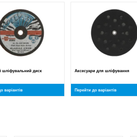
 шліфувальний диск
Аксесуари для шліфування
о варіантів
Перейти до варіантів