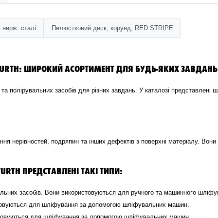
 нерж. сталі
Пелюстковий диск, корунд, RED STRIPE
WURTH: ШИРОКИЙ АСОРТИМЕНТ ДЛЯ БУДЬ-ЯКИХ ЗАВДАНЬ
 полірувальних засобів для різних завдань. У каталозі представлені шлі
я нерівностей, подряпин та інших дефектів з поверхні матеріалу. Вони 
URTH ПРЕДСТАВЛЕНІ ТАКІ ТИПИ:
льних засобів. Вони використовуються для ручного та машинного шліфу
истовуються для шліфування за допомогою шліфувальних машин.
истовуються для шліфування за допомогою шліфувальних машин.