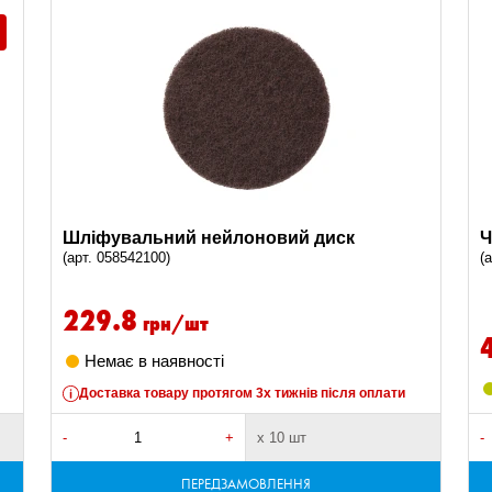
Шліфувальний нейлоновий диск
Ч
(арт. 058542100)
(
229.8
грн/шт
Немає в наявності
Доставка товару протягом 3х тижнів після оплати
-
+
х 10 шт
-
ПЕРЕДЗАМОВЛЕННЯ