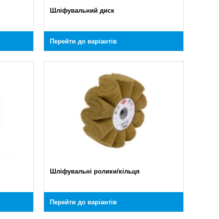
Шліфувальний диск
Перейти до варіантів
Шліфувальні ролики/кільця
Перейти до варіантів