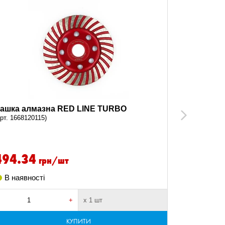
ашка алмазна RED LINE TURBO
Чашка ал
Next
арт. 1668120115)
(арт. 1668121
494.34
706.2
грн/шт
В наявності
В наявно
+
х 1 шт
-
КУПИТИ