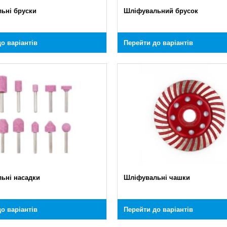
ьні бруски
Шліфувальний брусок
о варіантів
Перейти до варіантів
ьні насадки
Шліфувальні чашки
о варіантів
Перейти до варіантів