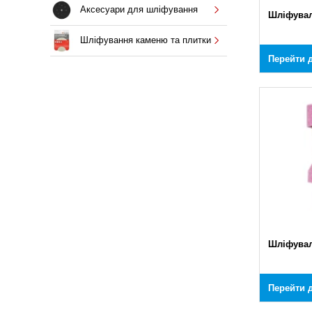
Аксесуари для шліфування
Шліфувал
Шліфування каменю та плитки
Перейти д
Шліфувал
Перейти д