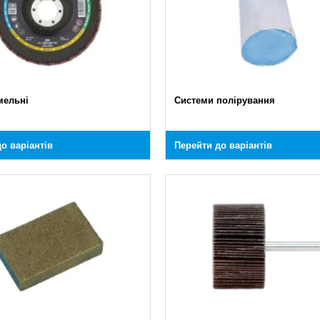
мельні
Системи полірування
о варіантів
Перейти до варіантів