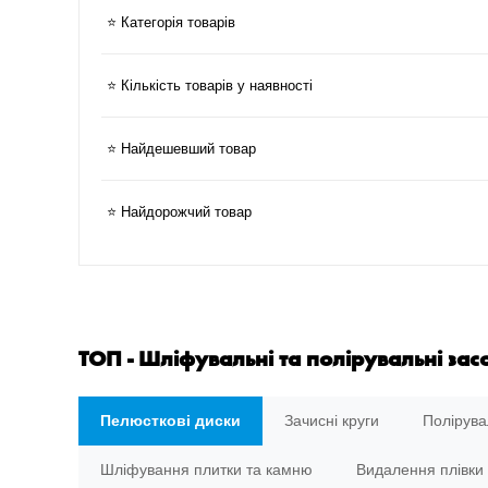
⭐ Категорія товарів
⭐ Кількість товарів у наявності
⭐ Найдешевший товар
⭐ Найдорожчий товар
ТОП - Шліфувальні та полірувальні зас
Пелюсткові диски
Зачисні круги
Полірува
Шліфування плитки та камню
Видалення плівки