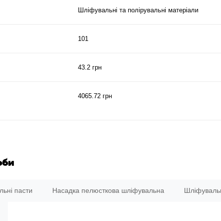
Шліфувальні та полірувальні матеріали
101
43.2 грн
4065.72 грн
оби
льні пасти
Насадка пелюсткова шліфувальна
Шліфувальн