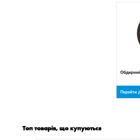
Обдирний
Перейти д
Топ товарів, що купуються