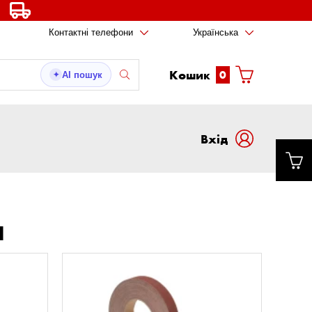
Контактні телефони
Українська
Кошик
0
AI пошук
✦
Вxід
И