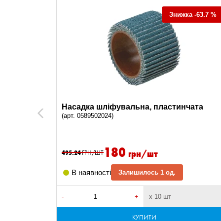
Знижка -63.7 %
ERAMIC,
Насадка шліфувальна, пластинчата
Previous
(арт. 0589502024)
180
грн/шт
495.24
ГРН/ШТ
В наявності
Залишилось 1 од.
-
+
х 10 шт
КУПИТИ