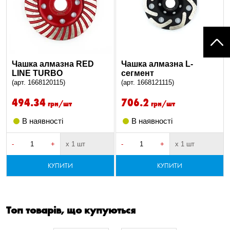
Чашка алмазна RED
Чашка алмазна L-
LINE TURBO
сегмент
(арт. 1668120115)
(арт. 1668121115)
494.34
706.2
грн/шт
грн/шт
В наявності
В наявності
-
+
х 1 шт
-
+
х 1 шт
КУПИТИ
КУПИТИ
Топ товарів, що купуються