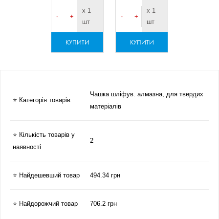
х 1
х 1
-
+
-
+
шт
шт
КУПИТИ
КУПИТИ
Чашка шліфув. алмазна, для твердих
⭐ Категорія товарів
матеріалів
⭐ Кількість товарів у
2
наявності
⭐ Найдешевший товар
494.34 грн
⭐ Найдорожчий товар
706.2 грн