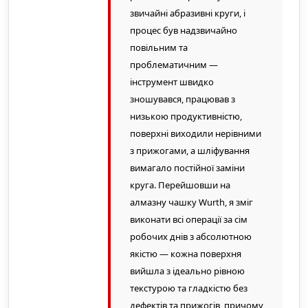
звичайні абразивні круги, і
процес був надзвичайно
повільним та
проблематичним —
інструмент швидко
зношувався, працював з
низькою продуктивністю,
поверхні виходили нерівними
з прижогами, а шліфування
вимагало постійної заміни
круга. Перейшовши на
алмазну чашку Wurth, я зміг
виконати всі операції за сім
робочих днів з абсолютною
якістю — кожна поверхня
вийшла з ідеально рівною
текстурою та гладкістю без
дефектів та прижогів, причому