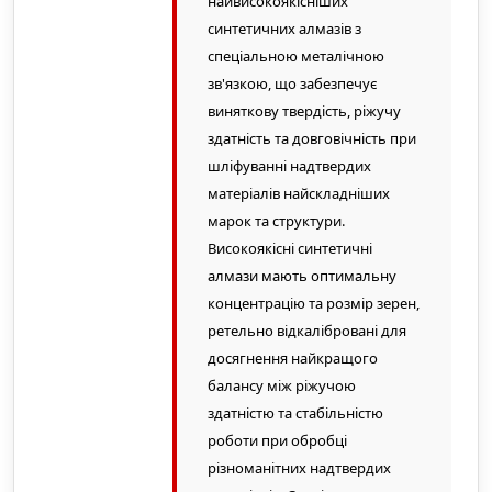
найвисокоякісніших
синтетичних алмазів з
спеціальною металічною
зв'язкою, що забезпечує
виняткову твердість, ріжучу
здатність та довговічність при
шліфуванні надтвердих
матеріалів найскладніших
марок та структури.
Високоякісні синтетичні
алмази мають оптимальну
концентрацію та розмір зерен,
ретельно відкалібровані для
досягнення найкращого
балансу між ріжучою
здатністю та стабільністю
роботи при обробці
різноманітних надтвердих