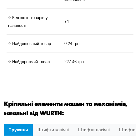
⭐ Кількість товарів у
74
наявності
⭐ Найдешевший товар
0.24 грн
⭐ Найдорожчий товар
227.46 грн
Кріпильні елементи машин та механізмів,
загальні від WURTH:
Пружини
Штифти конічні
Штифти насічні
Штифти ци