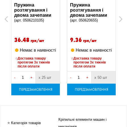
Пружина
Пружина
розтягування і
розтягування і
двома зачепами
двома зачепами
Previous
Next
(арт. 0506210105)
(арт. 050620655)
36.48
9.36
грн/шт
грн/шт
Немає в наявності
Немає в наявності
Доставка товару
Доставка товару
протягом 3х тижнів
протягом 3х тижнів
після оплати
після оплати
-
+
х 25 шт
-
+
х 50 шт
-
ПЕРЕДЗАМОВЛЕННЯ
ПЕРЕДЗАМОВЛЕННЯ
Кріпильні елементи машин і
⭐ Категорія товарів
механізмів