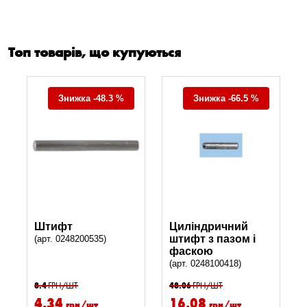
Топ товарів, що купуються
Знижка -48.3 %
Знижка -66.5 %
Штифт
Циліндричний
штифт з пазом і
(арт. 0248200535)
фаскою
(арт. 0248100418)
8.4
ГРН/ШТ
48.06
ГРН/ШТ
4.34
16.08
грн/шт
грн/шт