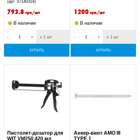
(арт. 07140314)
793.8
1200
грн/шт
грн/шт
В наличии
В наличии
-
+
х 1 шт
-
+
х 1 шт
КУПИТЬ
КУПИТЬ
Пистолет-дозатор для
Анкер-винт AMO III
WIT VM250 420 мл
TYPE 1