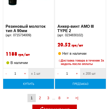
Резиновый молоток
Анкер-винт AMO III
тип A 90мм
TYPE 2
(арт. 0715734009)
(арт. 0234830102)
20.52
грн/шт
1188
Нет в наличии
грн/шт
Доставка товара в течение 3х
В наличии
недель после оплаты
-
+
х 1 шт
-
+
х 200 шт
КУПИТЬ
ПРЕДЗАКАЗ
1
2
3
8
>
>|
...