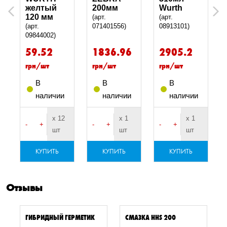
желтый
200мм
Wurth
Previous
Next
120 мм
(арт.
(арт.
(арт.
071401556)
08913101)
09844002)
59.52
1836.96
2905.2
грн/шт
грн/шт
грн/шт
В
В
В
наличии
наличии
наличии
х 12
х 1
х 1
-
+
-
+
-
+
шт
шт
шт
КУПИТЬ
КУПИТЬ
КУПИТЬ
Отзывы
ГИБРИДНЫЙ ГЕРМЕТИК
СМАЗКА HHS 200