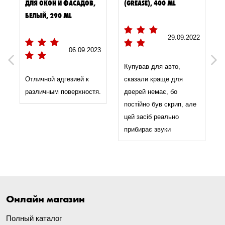
ДЛЯ ОКОН И ФАСАДОВ,
(GREASE), 400 ML
БЕЛЫЙ, 290 ML
29.09.2022
2
06.09.2023
Previous
Next
Купував для авто,
Отличной адгезией к
сказали краще для
различным поверхностя.
дверей немає, бо
постійно був скрип, але
цей засіб реально
прибирає звуки
Онлайн магазин
Полный каталог