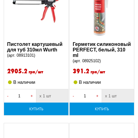
Пистолет картушевый
Герметик силиконовый
для туб 310мл Wurth
PERFECT, белый, 310
ml
(арт. 08913101)
(арт. 08925102)
2905.2
391.2
грн/шт
грн/шт
В наличии
В наличии
-
+
х 1 шт
-
+
х 1 шт
КУПИТЬ
КУПИТЬ