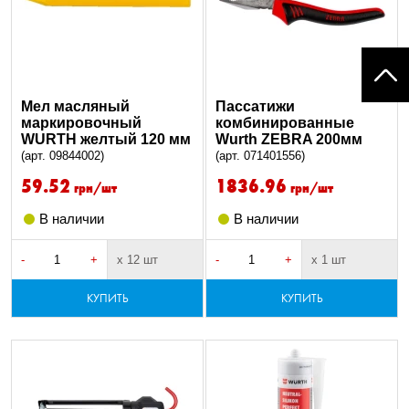
Мел масляный
Пассатижи
маркировочный
комбинированные
WURTH желтый 120 мм
Wurth ZEBRA 200мм
(арт. 09844002)
(арт. 071401556)
59.52
1836.96
грн/шт
грн/шт
В наличии
В наличии
-
+
х 12 шт
-
+
х 1 шт
КУПИТЬ
КУПИТЬ