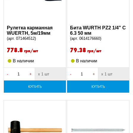
Рулетка карманная
Бита WURTH PZ2 1/4" C
WUERTH, 5м/19мм
6.3 50 мм
(арт. 071464512)
(арт. 0614176660)
778.8
79.38
грн/шт
грн/шт
В наличии
В наличии
-
+
х 1 шт
-
+
х 1 шт
КУПИТЬ
КУПИТЬ