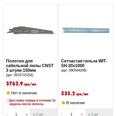
Полотно для
Сетчастая гильза WIT-
сабельной пилы CNST
SH 20x1000
3 штуки 150мм
(арт. 090344208)
(арт. 0615715254)
3762.9
грн/шт
535.2
Нет в наличии
грн/шт
Доставка товара в течение 3х
В наличии
недель после оплаты
-
+
х 1 шт
-
+
х 1 шт