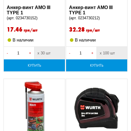
Анкер-винт AMO III
Анкер-винт AMO III
TYPE 1
TYPE 1
(арт. 0234730152)
(арт. 0234730212)
17.46
32.28
грн/шт
грн/шт
В наличии
В наличии
-
+
х 30 шт
-
+
х 100 шт
КУПИТЬ
КУПИТЬ