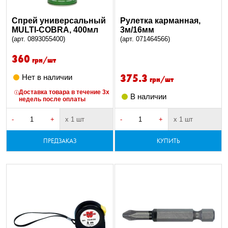
Спрей универсальный
Рулетка карманная,
MULTI-COBRA, 400мл
3м/16мм
(арт. 0893055400)
(арт. 071464566)
360
грн/шт
375.3
Нет в наличии
грн/шт
Доставка товара в течение 3х
В наличии
недель после оплаты
-
+
х 1 шт
-
+
х 1 шт
ПРЕДЗАКАЗ
КУПИТЬ