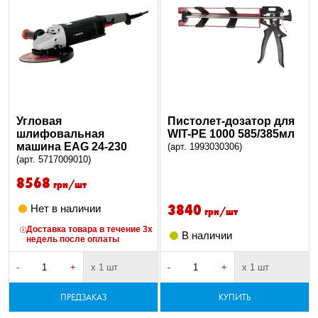
Угловая
Пистолет-дозатор для
шлифовальная
WIT-PE 1000 585/385мл
машина EAG 24-230
(арт. 1993030306)
(арт. 5717009010)
8568
грн/шт
3840
Нет в наличии
грн/шт
Доставка товара в течение 3х
В наличии
недель после оплаты
-
+
х 1 шт
-
+
х 1 шт
ПРЕДЗАКАЗ
КУПИТЬ