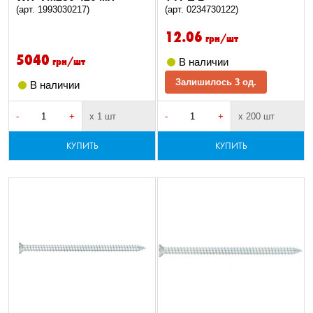
(арт. 1993030217)
(арт. 0234730122)
12.06
грн/шт
5040
грн/шт
В наличии
Залишилось 3 од.
В наличии
-
+
х 1 шт
-
+
х 200 шт
КУПИТЬ
КУПИТЬ