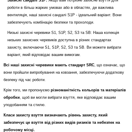
Захисні сандалі S1P:
Якщо вам потрібне захисне взуття для
роботи в більш жарких умовах або в областях, де важлива
вентиляція, наші захисні сандалі S1P - ідеальний варіант. Вони
забезпечують комбінацію безпеки та прохолоди.
Низькі захисні черевики S1, S1P, S2, S3 та SB: Наша колекція
низьких захисних черевиків доступна в різних стандартах
захисту, включаючи S1, S1P, S2, S3 та SB. Ви можете вибрати
варіант, який відповідає вашим вимогам.
Всі наші захисні черевики мають стандарт SRC
, що означає, що
вони пройшли випробування на ковзання, забезпечуючи додаткову
безпеку під час роботи.
Крім того, ми пропонуємо
різноманітність кольорів та матеріалів
обробки
, щоб ви могли вибрати взуття, яке відповідає вашим
уподобанням та стилю.
Класи захисту взуття визначають рівень захисту, який
забезпечує це взуття від різних видів ризиків та небезпек на
робочому місці.