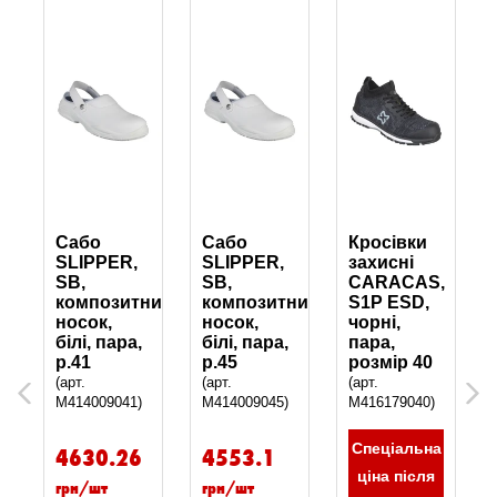
Сабо
Сабо
Кросівки
SLIPPER,
SLIPPER,
захисні
,
SB,
SB,
CARACAS,
композитний
композитний
S1P ESD,
носок,
носок,
чорні,
білі, пара,
білі, пара,
пара,
р.41
р.45
розмір 40
(арт.
(арт.
(арт.
Previous
Next
M414009041)
M414009045)
M416179040)
а
Спеціальна
4630.26
4553.1
ціна після
грн/шт
грн/шт