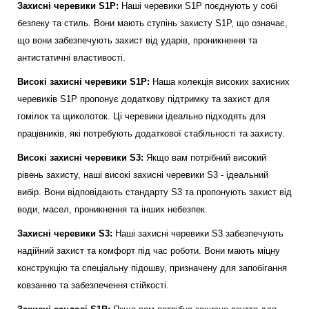
Захисні черевики S1P:
Наші черевики S1P поєднують у собі
безпеку та стиль. Вони мають ступінь захисту S1P, що означає,
що вони забезпечують захист від ударів, проникнення та
антистатичні властивості.
Високі захисні черевики S1P:
Наша колекція високих захисних
черевиків S1P пропонує додаткову підтримку та захист для
гомілок та щиколоток. Ці черевики ідеально підходять для
працівників, які потребують додаткової стабільності та захисту.
Високі захисні черевики S3:
Якщо вам потрібний високий
рівень захисту, наші високі захисні черевики S3 - ідеальний
вибір. Вони відповідають стандарту S3 та пропонують захист від
води, масел, проникнення та інших небезпек.
Захисні черевики S3:
Наші захисні черевики S3 забезпечують
надійний захист та комфорт під час роботи. Вони мають міцну
конструкцію та спеціальну підошву, призначену для запобігання
ковзанню та забезпечення стійкості.