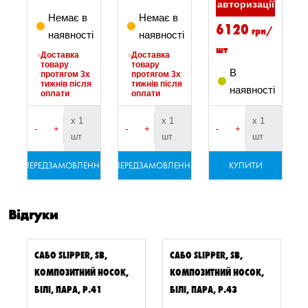
ї
авторизації
Немає в
Немає в
6120
грн/
наявності
наявності
шт
Доставка
Доставка
товару
товару
В
протягом 3х
протягом 3х
тижнів після
тижнів після
і
наявності
оплати
оплати
х 1
х 1
х 1
-
+
-
+
-
+
шт
шт
шт
ПЕРЕДЗАМОВЛЕННЯ
ПЕРЕДЗАМОВЛЕННЯ
КУПИТИ
Відгуки
САБО SLIPPER, SB,
САБО SLIPPER, SB,
КОМПОЗИТНИЙ НОСОК,
КОМПОЗИТНИЙ НОСОК,
БІЛІ, ПАРА, Р.41
БІЛІ, ПАРА, Р.43