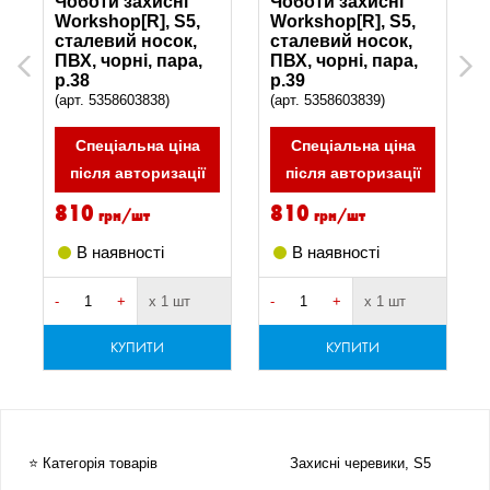
Чоботи захисні
Чоботи захисні
Workshop[R], S5,
Workshop[R], S5,
сталевий носок,
сталевий носок,
ПВХ, чорні, пара,
ПВХ, чорні, пара,
Previous
Next
р.38
р.39
(арт. 5358603838)
(арт. 5358603839)
Спеціальна ціна
Спеціальна ціна
після авторизації
після авторизації
810
810
грн/шт
грн/шт
В наявності
В наявності
-
+
х 1 шт
-
+
х 1 шт
-
КУПИТИ
КУПИТИ
⭐ Категорія товарів
Захисні черевики, S5