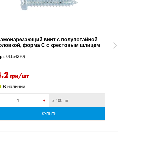
амонарезающий винт с полупотайной
Самонаре
оловкой, форма C с крестовым шлицем
головкой
Next
H
H
арт. 01154270)
(арт. 0115637
4.2
9.71
ГРН/ШТ
грн/шт
В налич
В наличии
+
х 100 шт
-
КУПИТЬ