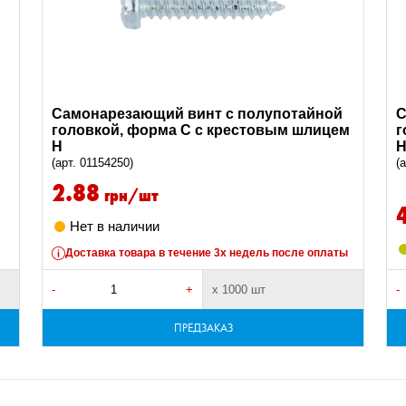
Самонарезающий винт с полупотайной
С
головкой, форма C с крестовым шлицем
г
H
(арт. 01154250)
(
2.88
грн/шт
Нет в наличии
Доставка товара в течение 3х недель после оплаты
-
+
х 1000 шт
-
ПРЕДЗАКАЗ