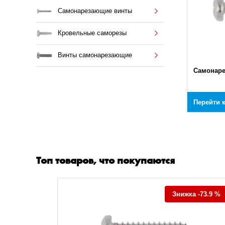
Самонарезающие винты
Кровельные саморезы
Винты самонарезающие
Самонар
Перейти 
Топ товаров, что покупаются
а -77.5 %
Знижка -73.9 %