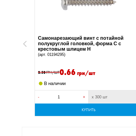
ной
Самонарезающий винт с потайной
C с
полукруглой головкой, форма C с
Previous
крестовым шлицем H
(арт. 01194295)
0.66
грн/шт
2.53
ГРН/ШТ
В наличии
-
+
х 300 шт
КУПИТЬ