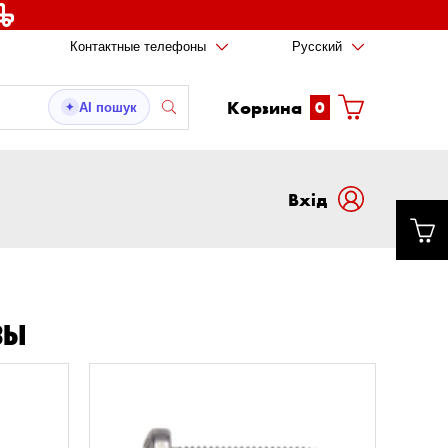
Контактные телефоны
Русский
Корзина
0
AI пошук
✦
Вxід
ЗЫ