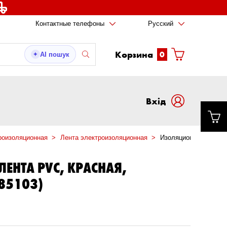
Контактные телефоны
Русский
Корзина
0
AI пошук
✦
Вxід
роизоляционная
Лента электроизоляционная
Изоляционная лента 
ЕНТА PVC, КРАСНАЯ,
85103)