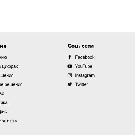
ия
Соц. сети
нию
Facebook
в цифрах
YouTube
ешения
Instagram
е решения
Twitter
во
тика
фис
звітність