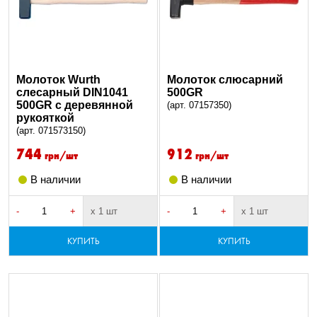
Молоток Wurth
Молоток слюсарний
слесарный DIN1041
500GR
500GR c деревянной
(арт. 07157350)
рукояткой
(арт. 071573150)
744
912
грн/шт
грн/шт
В наличии
В наличии
-
+
х 1 шт
-
+
х 1 шт
КУПИТЬ
КУПИТЬ