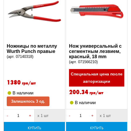
Ножницы по металлу
Нож универсальный с
Wurth Punch правые
сегментным лезвием,
красный, 18 mm
(арт. 07140318)
(арт. 071566210)
Специальная цена после
1380
авторизации
грн/шт
200.34
грн/шт
В наличии
Залишилось 3 од.
В наличии
-
+
х 1 шт
-
+
х 1 шт
КУПИТЬ
КУПИТЬ