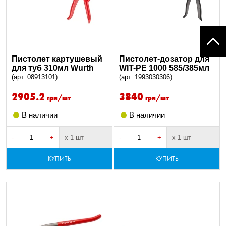
Пистолет картушевый
Пистолет-дозатор для
для туб 310мл Wurth
WIT-PE 1000 585/385мл
(арт. 08913101)
(арт. 1993030306)
2905.2
3840
грн/шт
грн/шт
В наличии
В наличии
-
+
х 1 шт
-
+
х 1 шт
КУПИТЬ
КУПИТЬ