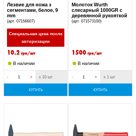
Лезвие для ножа з
Молоток Wurth
сегментами, белое, 9
слесарный 1000GR c
mm
деревянной рукояткой
(арт. 07156607)
(арт. 071573100)
Специальная цена после
авторизации
10.2
1500
грн/шт
грн/шт
В наличии
В наличии
-
+
х 10 шт
-
+
х 1 шт
КУПИТЬ
КУПИТЬ