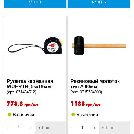
КУПИТЬ
КУПИТЬ
Рулетка карманная
Резиновый молоток
WUERTH, 5м/19мм
тип A 90мм
(арт. 071464512)
(арт. 0715734009)
778.8
1188
грн/шт
грн/шт
В наличии
В наличии
-
+
х 1 шт
-
+
х 1 шт