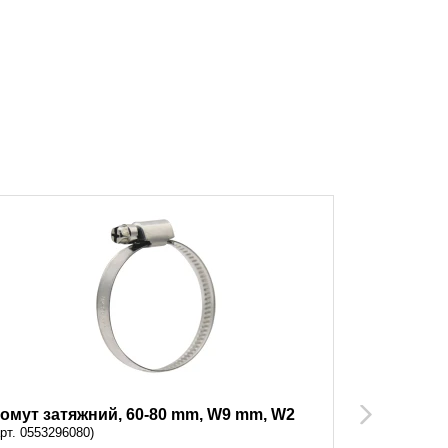
омут затяжний, 60-80 mm, W9 mm, W2
Хомут зат
Next
арт. 0553296080)
(арт. 055329