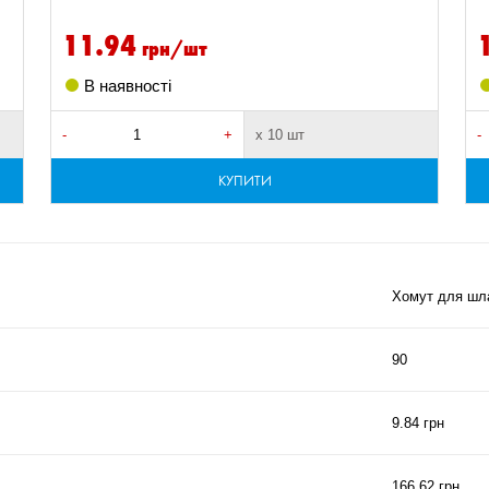
11.94
грн/шт
В наявності
-
+
х 10 шт
-
КУПИТИ
Хомут для шла
90
9.84 грн
166.62 грн