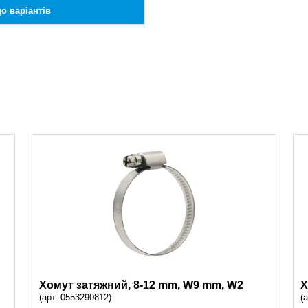
о варіантів
Хомут затяжний, 8-12 mm, W9 mm, W2
Х
(арт. 0553290812)
(