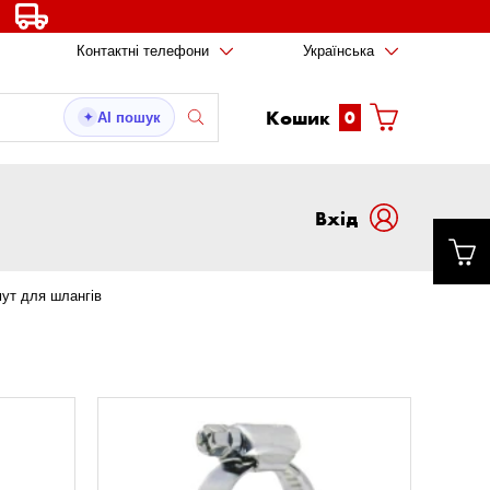
Контактні телефони
Українська
Кошик
0
AI пошук
✦
Вxід
ут для шлангів