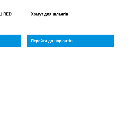
W1 RED
Хомут для шлангів
Перейти до варіантів