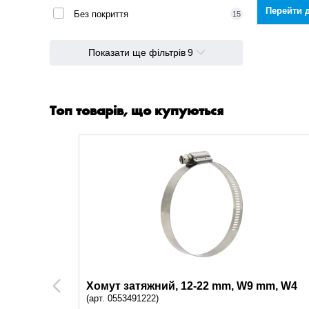
Перейти д
Без покриття
15
Показати ще фільтрів
9
Топ товарів, що купуються
mm, W2
Хомут затяжний, 12-22 mm, W9 mm, W4
Previous
(арт. 0553491222)