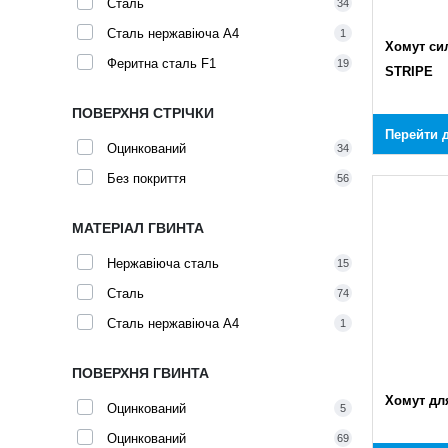
Сталь
34
Сталь нержавіюча A4
1
Хомут си
Феритна сталь F1
19
STRIPE
ПОВЕРХНЯ СТРІЧКИ
Перейти д
Оцинкований
34
Без покриття
56
МАТЕРІАЛ ГВИНТА
Нержавіюча сталь
15
Сталь
74
Сталь нержавіюча A4
1
ПОВЕРХНЯ ГВИНТА
Хомут для
Оцинкований
5
Оцинкований
69