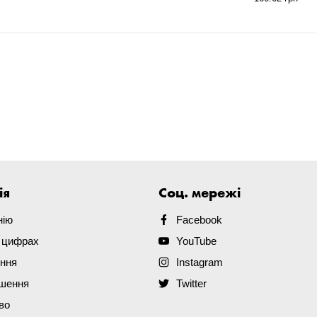
ія
Соц. мережі
нію
Facebook
в цифрах
YouTube
ення
Instagram
ішення
Twitter
во