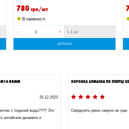
780
грн/шт
В наявності
-
+
х 1 шт
-
КУПИТИ
И M14 Ø8ММ
КОРОНКА АЛМАЗНА ПО ПЛИТЦІ К
25.12.2023
ментах с подачей воды???? Это
Свердлить рівно сверло не грає 
ть китайские дешевле и