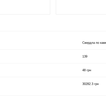
Свердла по кам
139
48 грн
30282.3 грн