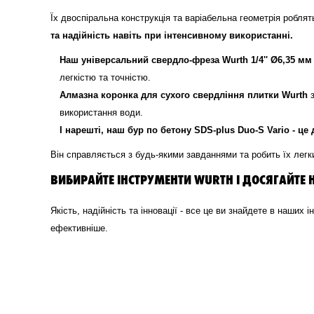
Їх двоспіральна конструкція та варіабельна геометрія робля
та надійність навіть при інтенсивному використанні.
Наш універсальний свердло-фреза Wurth 1/4'' Ø6,35 мм
легкістю та точністю.
Алмазна коронка для сухого свердління плитки Wurth
з
використання води.
І нарешті, наш бур по бетону SDS-plus Duo-S Vario - ц
Він справляється з будь-якими завданнями та робить їх легк
ВИБИРАЙТЕ ІНСТРУМЕНТИ WURTH І ДОСЯГАЙТЕ Н
Якість, надійність та інновації - все це ви знайдете в наших
ефективніше.