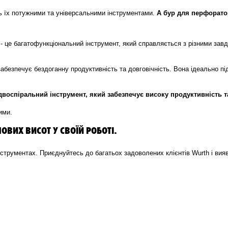
ть їх потужними та універсальними інструментами.
А бур для перфоратор
- це багатофункціональний інструмент, який справляється з різними завд
абезпечує бездоганну продуктивність та довговічність. Вона ідеально п
е двоспіральний інструмент, який забезпечує високу продуктивність т
ими.
ОВИХ ВИСОТ У СВОЇЙ РОБОТІ.
 інструментах. Приєднуйтесь до багатьох задоволених клієнтів Wurth і вия