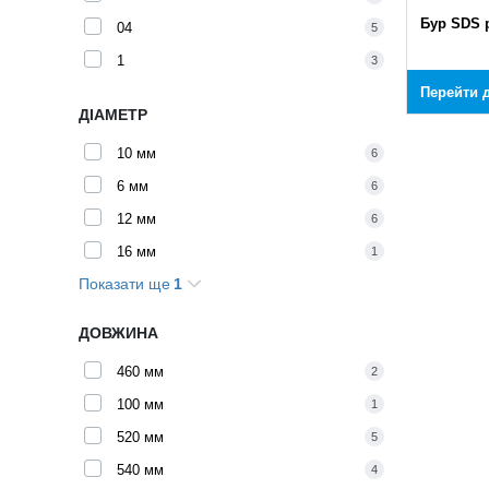
Бур SDS 
04
5
1
3
Перейти д
ДІАМЕТР
10 мм
6
6 мм
6
12 мм
6
16 мм
1
Показати ще
1
8 мм
5
ДОВЖИНА
460 мм
2
100 мм
1
520 мм
5
540 мм
4