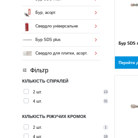
Бур, асорт.
Свердло універсальне
Бур SDS plus
Бур SDS 
Свердло для плитки, асорт.
Перейти д
Фільтр
КІЛЬКІСТЬ СПІРАЛЕЙ
2 шт.
13
4 шт.
31
КІЛЬКІСТЬ РІЖУЧИХ КРОМОК
2 шт.
1
4 шт.
18