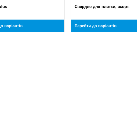
plus
Свердло для плитки, асорт.
о варіантів
Перейти до варіантів