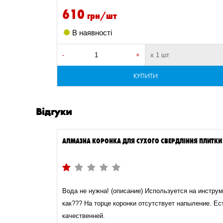
250 мм
1
610
грн/шт
260 мм
9
В наявності
265 мм
3
300 мм
1
-
+
х 1 шт
310 мм
2
КУПИТИ
315 мм
3
320 мм
2
Відгуки
340 мм
4
350 мм
2
АЛМАЗНА КОРОНКА ДЛЯ СУХОГО СВЕРДЛІННЯ ПЛИТК
450 мм
9
455 мм
1
Вода не нужна! (описание) Используется на инстру
как??? На торце коронки отсутствует напыление. Ес
качественней.