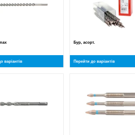
max
Бур, асорт.
о варіантів
Перейти до варіантів