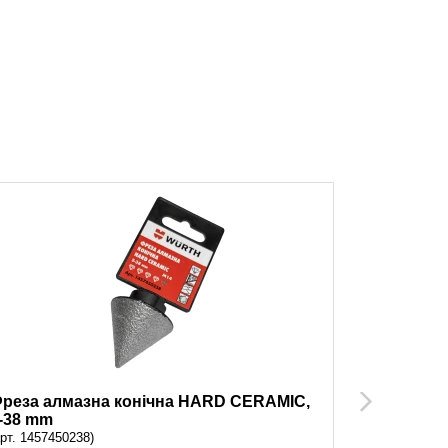
реза алмазна конічна HARD CERAMIC,
Фреза ал
Next
-38 mm
20-48 mm
арт. 1457450238)
(арт. 145745