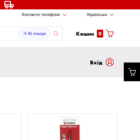
Контактні телефони
Українська
Кошик
0
AI пошук
✦
Вxід