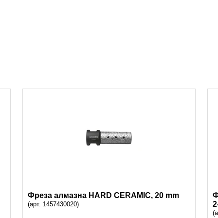
Фреза алмазна HARD CERAMIC, 20 mm
Ф
2
(арт. 1457430020)
(