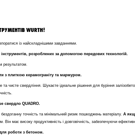
ТРУМЕНТІВ WURTH!
 впоратися із найскладнішими завданнями.
інструментів, розроблених за допомогою передових технологій.
им результатом.
ти з плиткою керамограніту та мармуром.
ке та чисте свердління. Шукаєте ідеальне рішення для буріння залізобе
чність.
аше свердло QUADRO.
ь бездоганну точність та мінімальний ризик пошкоджень матеріалу.
А якщ
. Він має високу продуктивність і довговічність, забезпечуючи ефективн
для роботи з бетоном.