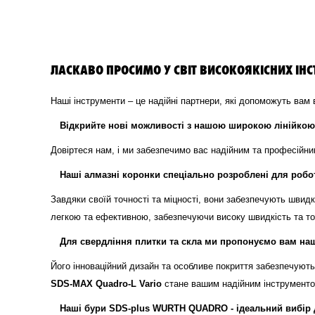
ЛАСКАВО ПРОСИМО У СВІТ ВИСОКОЯКІСНИХ ІНС
Наші інструменти – це надійні партнери, які допоможуть вам
Відкрийте нові можливості з нашою широкою лінійкою 
Довіртеся нам, і ми забезпечимо вас надійним та професійн
Наші алмазні коронки спеціально розроблені для робо
Завдяки своїй точності та міцності, вони забезпечують швид
легкою та ефективною, забезпечуючи високу швидкість та то
Для свердління плитки та скла ми пропонуємо вам н
Його інноваційний дизайн та особливе покриття забезпечуют
SDS-MAX Quadro-L Vario
стане вашим надійним інструментом
Наші бури SDS-plus WURTH QUADRO - ідеальний вибір 