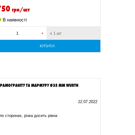
750
900
грн/шт
гр
В наявності
В наявно
+
х 1 шт
-
КУПИТИ
ЕРАМОГРАНІТУ ТА МАРМУРУ Ø35 ММ WURTH
22.07.2022
по сторонах, різка досить рівна