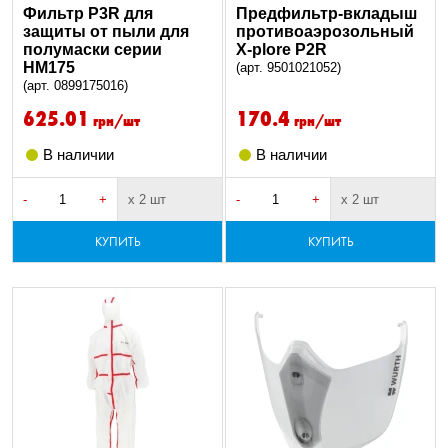
Фильтр P3R для
Предфильтр-вкладыш
защиты от пыли для
противоаэрозольный
полумаски серии
X-plore P2R
HM175
(арт. 9501021052)
(арт. 0899175016)
625.01
170.4
грн/шт
грн/шт
В наличии
В наличии
-
+
х 2 шт
-
+
х 2 шт
КУПИТЬ
КУПИТЬ