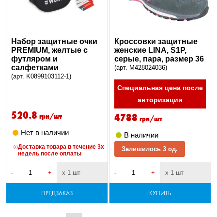
Набор защитные очки
Кроссовки защитные
PREMIUM, желтые с
женские LINA, S1P,
футляром и
серые, пара, размер 36
салфетками
(арт. M428024036)
(арт. K0899103112-1)
Специальная цена после
авторизации
520.8
4788
грн/шт
грн/шт
Нет в наличии
В наличии
Доставка товара в течение 3х
Залишилось 3 од.
недель после оплаты
-
+
х 1 шт
-
+
х 1 шт
ПРЕДЗАКАЗ
КУПИТЬ