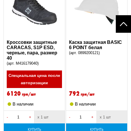
Кроссовки защитные
Каска защитная BASIC
CARACAS, S1P ESD,
6 POINT белая
черные, пара, размер
(арт. 0899200121)
40
(арт. M416179040)
Специальная цена после
авторизации
6120
792
грн/шт
грн/шт
В наличии
В наличии
-
+
х 1 шт
-
+
х 1 шт
КУПИТЬ
КУПИТЬ