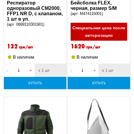
Респиратор
Бейсболка FLEX,
одноразовый CM2000,
черная, размер S/M
FFP1 NR D, с клапаном,
(арт. M474115001)
1 шт в уп.
(арт. 0899110301901)
Специальная цена после
авторизации
132
1620
грн/шт
грн/шт
В наличии
В наличии
-
+
х 1 шт
-
+
х 1 шт
КУПИТЬ
КУПИТЬ