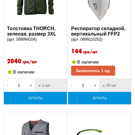
Толстовка THORCH,
Респиратор складной,
зеленая, размер 3XL
вертикальный FFP2
(арт. 589994104)
(арт. 0899110202)
144
грн/шт
2040
грн/шт
В наличии
Залишилось 1 од.
В наличии
-
+
х 1 шт
-
+
х 20 шт
КУПИТЬ
КУПИТЬ