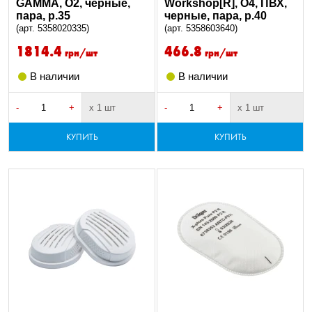
GAMMA, O2, черные,
Workshop[R], O4, ПВХ,
пара, р.35
черные, пара, р.40
(арт. 5358020335)
(арт. 5358603640)
1814.4
466.8
грн/шт
грн/шт
В наличии
В наличии
-
+
х 1 шт
-
+
х 1 шт
КУПИТЬ
КУПИТЬ