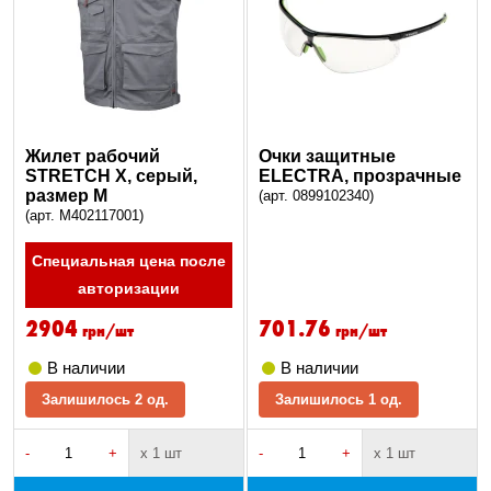
Жилет рабочий
Очки защитные
STRETCH X, серый,
ELECTRA, прозрачные
размер M
(арт. 0899102340)
(арт. M402117001)
Специальная цена после
авторизации
2904
701.76
грн/шт
грн/шт
В наличии
В наличии
Залишилось 2 од.
Залишилось 1 од.
-
+
х 1 шт
-
+
х 1 шт