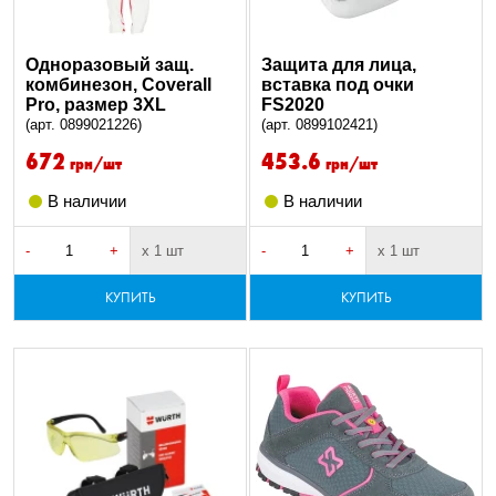
Одноразовый защ.
Защита для лица,
комбинезон, Coverall
вставка под очки
Pro, размер 3XL
FS2020
(арт. 0899021226)
(арт. 0899102421)
672
453.6
грн/шт
грн/шт
В наличии
В наличии
-
+
х 1 шт
-
+
х 1 шт
КУПИТЬ
КУПИТЬ