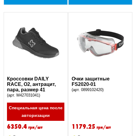
Кроссовки DAILY
Очки защитные
RACE, O2, антрацит,
FS2020-01
пара, размер 41
(арт. 0899102420)
(арт. M427031041)
Специальная цена после
авторизации
6350.4
1179.25
грн/шт
грн/шт