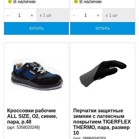
В наличии
В наличии
-
+
х 1 шт
-
+
х 1 шт
КУПИТЬ
КУПИТЬ
Кроссовки рабочие
Перчатки защитные
ALL SIZE, O2, синие,
зимние с латексным
пара, р.48
покрытием TIGERFLEX
THERMO, пара, размер
(арт. 5358020248)
10
(арт. 0899404030)