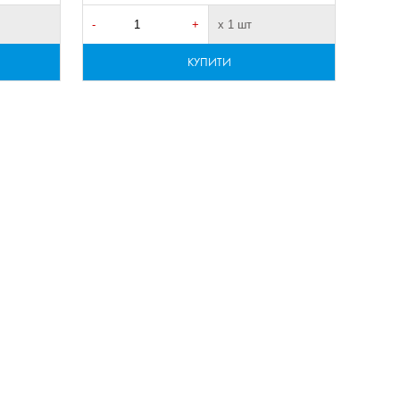
-
+
х 1 шт
КУПИТИ