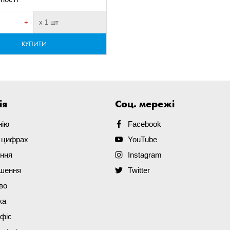
+
х 1 шт
КУПИТИ
ія
Соц. мережі
нію
Facebook
в цифрах
YouTube
ення
Instagram
ішення
Twitter
во
ка
офіс