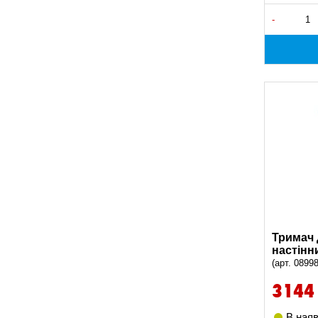
-
Тримач 
настінн
(арт. 0899
3144
В наяв