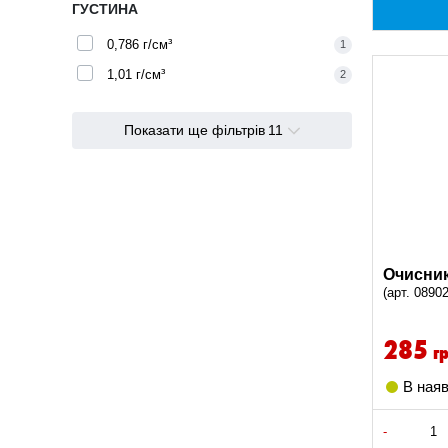
ГУСТИНА
Білий, Чорний колір, Сірий колір
1
0,786 г/см³
1
1,01 г/см³
2
Показати ще фільтрів
11
Очисник
(арт. 0890
285
г
В наяв
-