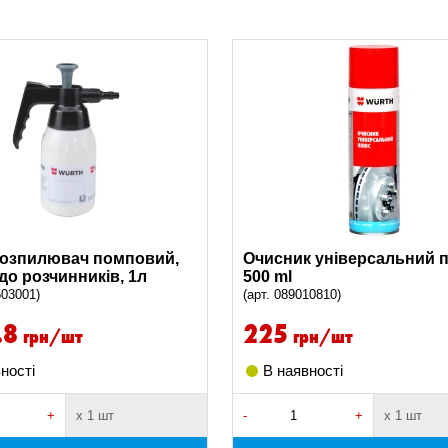
розпилювач помповий,
Очисник універсальний 
 до розчинників, 1л
500 ml
503001)
(арт. 089010810)
.8
225
грн/шт
грн/шт
ності
В наявності
+
х 1 шт
-
+
х 1 шт