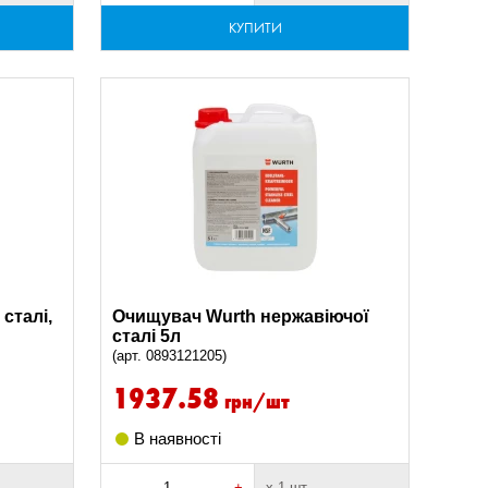
КУПИТИ
сталі,
Очищувач Wurth нержавіючої
сталі 5л
(арт. 0893121205)
1937.58
грн/шт
В наявності
-
+
х 1 шт