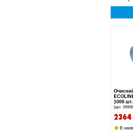
Очисний
ECOLINE
1000 шт.
(арт. 0899
2364
В наяв