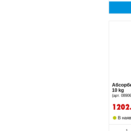
Абсорбер
10 kg
(арт. 0890
1202
В наяв
-