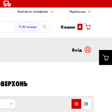
Контактні телефони
Українська
Кошик
0
AI пошук
✦
Вxід
ОВЕРХОНЬ