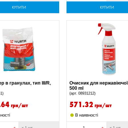
КУПИТИ
КУПИТИ
 в гранулах, тип III/R,
Очисник для нержавіючої 
500 ml
61)
(арт. 08931212)
.64
571.32
грн/шт
грн/шт
ності
В наявності
+
х 1 шт
-
+
х 1 шт