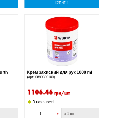
КУПИТИ
urth
Крем захисний для рук 1000 ml
(арт. 0890600100)
1106.46
грн/шт
В наявності
-
+
х 1 шт