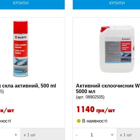
КУПИТИ
КУПИТИ
 скла активний, 500 ml
Активний склоочисник W
5000 мл
25)
(арт. 08902505)
1140
рн/шт
грн/шт
ності
В наявності
+
х 1 шт
-
+
х 1 шт