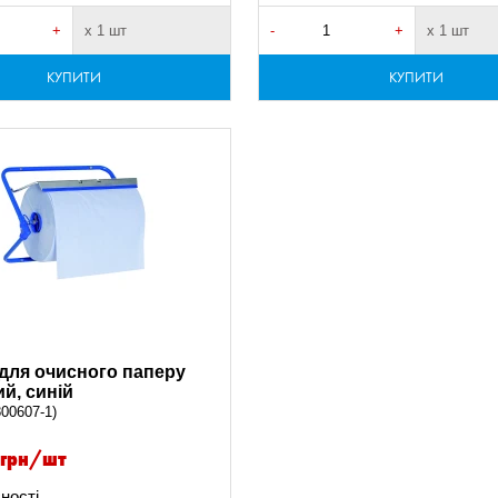
+
х 1 шт
-
+
х 1 шт
КУПИТИ
КУПИТИ
для очисного паперу
ий, синій
800607-1)
грн/шт
ності