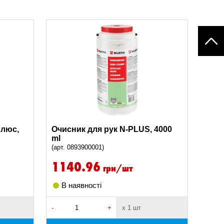
плюс,
Очисник для рук N-PLUS, 4000
ml
(арт. 0893900001)
1140.96
грн/шт
В наявності
-
+
х 1 шт