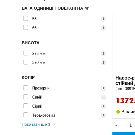
ВАГА ОДИНИЦІ ПОВЕРХНІ НА М²
53 г
1
65 г
1
ВИСОТА
275 мм
1
370 мм
1
КОЛІР
Насос-
стійкий
Прозорий
1
(арт. 0891
Синій
1372
2
Сірий
1
В наяв
Теракотовий
1
Показати ще
3
Безбарвний
5
-
Білий
2