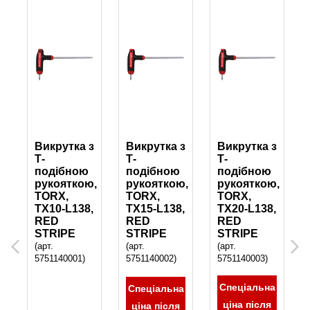
з
Викрутка з
Викрутка з
Викрутка з
Т-
Т-
Т-
подібною
подібною
подібною
,
рукояткою,
рукояткою,
рукояткою,
TORX,
TORX,
TORX,
,
TX10-L138,
TX15-L138,
TX20-L138,
RED
RED
RED
STRIPE
STRIPE
STRIPE
(арт.
(арт.
(арт.
Previous
Next
5751140001)
5751140002)
5751140003)
Спеціальна
а
Спеціальна
ціна після
ціна після