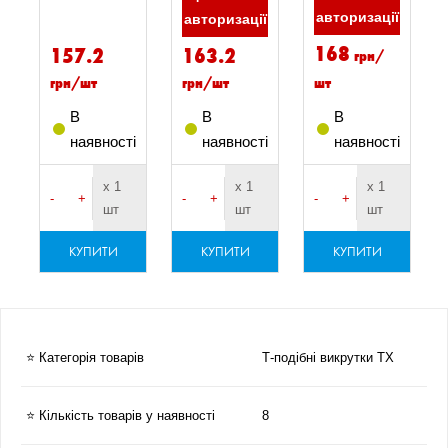
авторизації
ї
авторизації
168
157.2
163.2
грн/
грн/шт
грн/шт
шт
В
В
В
і
наявності
наявності
наявності
х 1
х 1
х 1
-
+
-
+
-
+
шт
шт
шт
КУПИТИ
КУПИТИ
КУПИТИ
⭐ Категорія товарів
Т-подібні викрутки TX
⭐ Кількість товарів у наявності
8