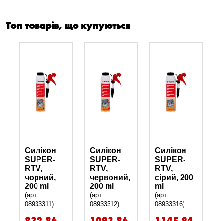
Топ товарів, що купуються
Силікон
Силікон
Силікон
SUPER-
SUPER-
SUPER-
RTV,
RTV,
RTV,
чорний,
червоний,
сірий, 200
200 ml
200 ml
ml
(арт.
(арт.
(арт.
08933311)
08933312)
08933316)
832.86
1093.86
1145.94