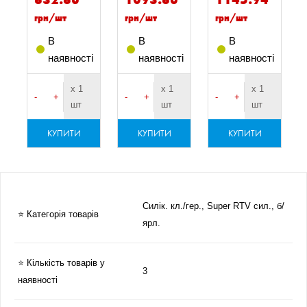
грн/шт
грн/шт
грн/шт
В
В
В
наявності
наявності
наявності
х 1
х 1
х 1
-
+
-
+
-
+
шт
шт
шт
КУПИТИ
КУПИТИ
КУПИТИ
Силік. кл./гер., Super RTV сил., б/
⭐ Категорія товарів
ярл.
⭐ Кількість товарів у
3
наявності