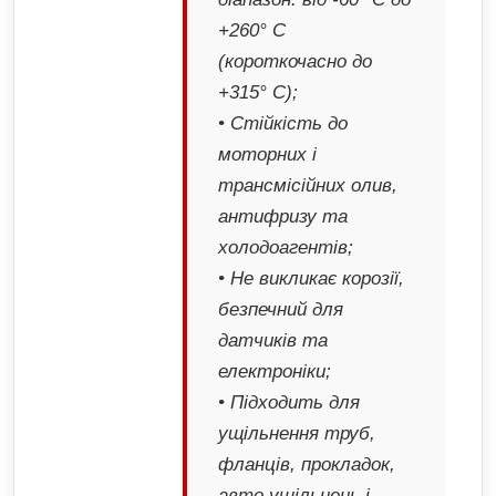
+260° C
(короткочасно до
+315° C);
• Стійкість до
моторних і
трансмісійних олив,
антифризу та
холодоагентів;
• Не викликає корозії,
безпечний для
датчиків та
електроніки;
• Підходить для
ущільнення труб,
фланців, прокладок,
авто ущільнень і