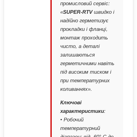
промисловий сервіс:
«
SUPER-RTV
швидко і
надійно герметизує
прокладки і фланці,
монтаж проходить
чисто, а деталі
залишаються
герметичними навіть
під високим тиском і
при температурних
коливаннях».
Ключові
характеристики
:
• Робочий
температурний
діапазон: від -60° C до