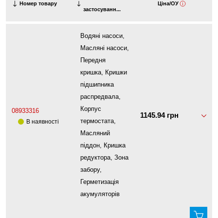
Номер товару
Ціна/ОУ
застосуванн...
Водяні насоси,
Масляні насоси,
Передня
кришка, Кришки
підшипника
распредвала,
Корпус
08933316
1145.94 грн
термостата,
В наявності
Масляний
піддон, Кришка
редуктора, Зона
забору,
Герметизація
акумуляторів