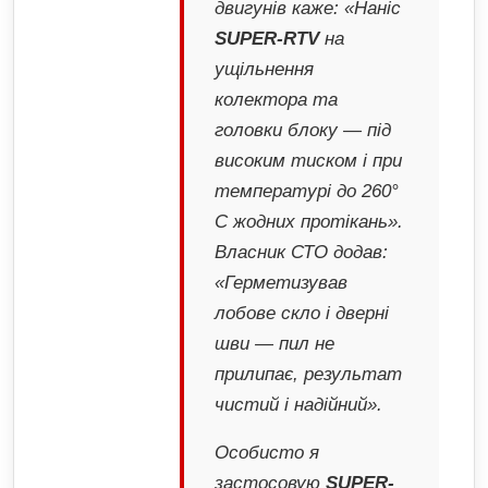
двигунів каже: «Наніс
SUPER-RTV
на
ущільнення
колектора та
головки блоку — під
високим тиском і при
температурі до 260°
C жодних протікань».
Власник СТО додав:
«Герметизував
лобове скло і дверні
шви — пил не
прилипає, результат
чистий і надійний».
Особисто я
застосовую
SUPER-