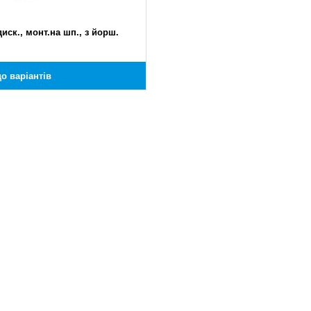
диск., монт.на шп., з йорш.
о варіантів