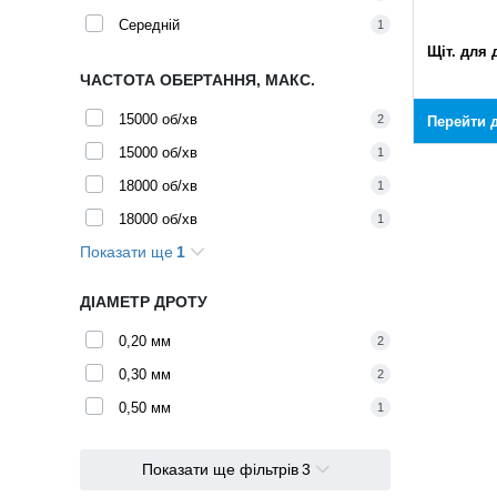
Середній
1
Щіт. для 
ЧАСТОТА ОБЕРТАННЯ, МАКС.
15000 об/хв
2
Перейти д
15000 об/хв
1
18000 об/хв
1
18000 об/хв
1
Показати ще
1
25000 об/хв
1
ДІАМЕТР ДРОТУ
0,20 мм
2
0,30 мм
2
0,50 мм
1
Показати ще фільтрів
3