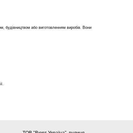
ом, будівництвом або виготовленням виробів. Вони
ї.
ТОВ "Вюрт-Україна", вулиця