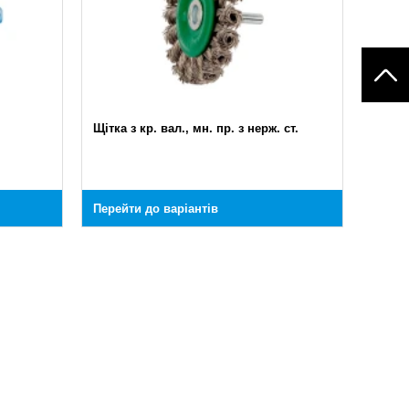
Щітка з кр. вал., мн. пр. з нерж. ст.
Перейти до варіантів