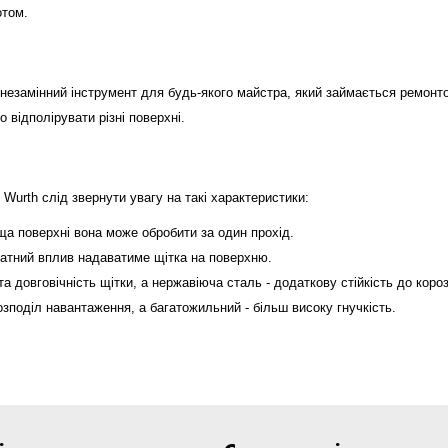
отом.
незамінний інструмент для будь-якого майстра, який займається ремонт
відполірувати різні поверхні.
urth слід звернути увагу на такі характеристики:
ща поверхні вона може обробити за один прохід.
катний вплив надаватиме щітка на поверхню.
а довговічність щітки, а нержавіюча сталь - додаткову стійкість до корозі
озподіл навантаження, а багатожильний - більш високу гнучкість.