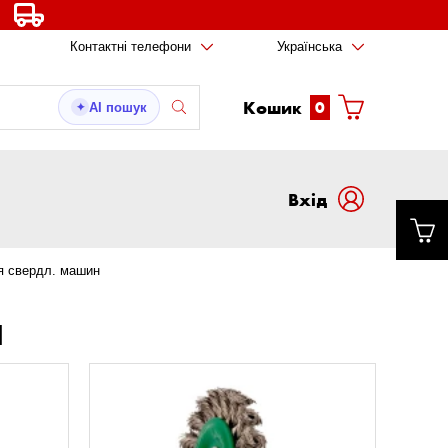
Контактні телефони
Українська
Кошик
0
AI пошук
✦
Вxід
ля свердл. машин
Н