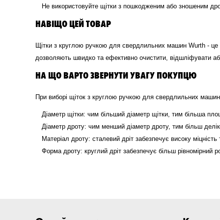
Не використовуйте щітки з пошкодженим або зношеним др
НАВІЩО ЦЕЙ ТОВАР
Щітки з круглою ручкою для свердлильних машин Wurth - це 
дозволяють швидко та ефективно очистити, відшліфувати або 
НА ЩО ВАРТО ЗВЕРНУТИ УВАГУ ПОКУПЦЮ
При виборі щіток з круглою ручкою для свердлильних машин W
Діаметр щітки: чим більший діаметр щітки, тим більша пло
Діаметр дроту: чим менший діаметр дроту, тим більш делі
Матеріал дроту: сталевий дріт забезпечує високу міцність т
Форма дроту: круглий дріт забезпечує більш рівномірний р