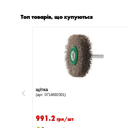
Топ товарів, що купуються
в,
щітка
Previous
(арт. 0714692301)
991.2
грн/шт