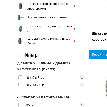
Щітка з нержавіючої сталі з
хвостовиком
Кругла щітка з хвостовиком
Щітка з кр. вал., мн. пр. з нерж.
ст.
Щітка з н
Щіт. для диск., монт.на шп., з
хвостови
йорш.
Фільтр
Перейти д
ДІАМЕТР X ШИРИНА X ДІАМЕТР
ХВОСТОВИКА (DXAXS)
40 x 9 x 6 мм
1
60 x 13 x 6 м
1
АГРЕСИВНІСТЬ (ЖОРСТКІСТЬ)
М'який
1