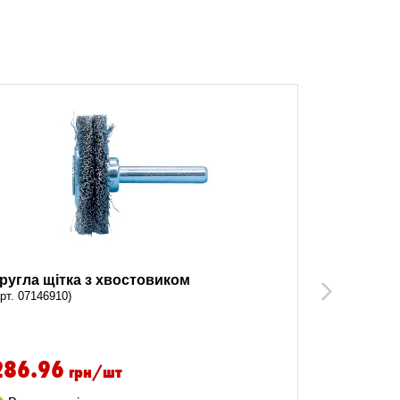
ругла щітка з хвостовиком
Кругла щі
Next
арт. 07146910)
(арт. 0714691
286.96
358.8
грн/шт