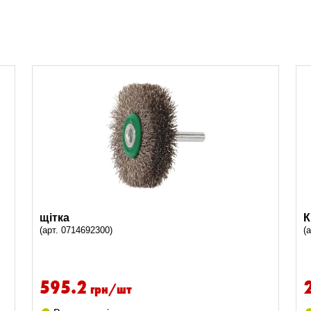
щітка
К
(арт. 0714692300)
(
595.2
грн/шт