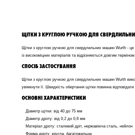
ЩІТКИ З КРУГЛОЮ РУЧКОЮ ДЛЯ СВЕРДЛИЛЬН
Щітки з круглою ручкою для свердлильних машин Wurth - це 
із високоміцних матеріалів та відрізняються довгим терміно
СПОСІБ ЗАСТОСУВАННЯ
Щітки з круглою ручкою для свердлильних машин Wurth вико
увімкнути її. Швидкість обертання щітки повинна відповідати
ОСНОВНІ ХАРАКТЕРИСТИКИ
Діаметр щітки: від 40 до 75 мм
Діаметр дроту: від 0,2 до 0,8 мм
Матеріал дроту: сталевий дріт, нержавіюча сталь, нейлон
Форма дроту: кругла, багатожильна