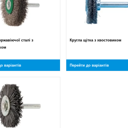
ержавіючої сталі з
Кругла щітка з хвостовиком
ком
о варіантів
Перейти до варіантів