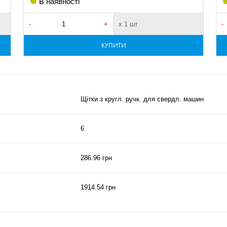
В наявності
-
+
х 1 шт
-
КУПИТИ
Щітки з кругл. ручк. для свердл. машин
6
286.96 грн
1914.54 грн