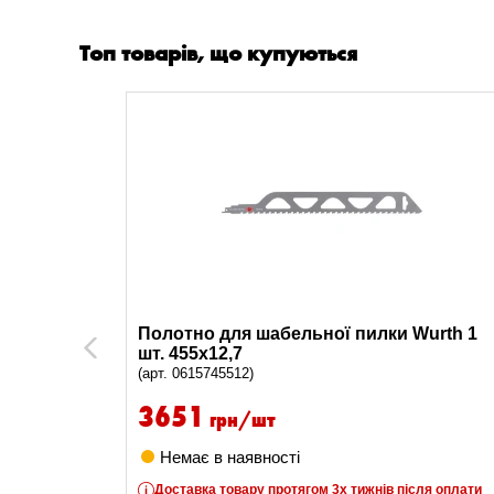
Топ товарів, що купуються
122EF 2
Полотно для шабельної пилки Wurth 1
Previous
шт. 455х12,7
(арт. 0615745512)
3651
грн/шт
Немає в наявності
Доставка товару протягом 3х тижнів після оплати