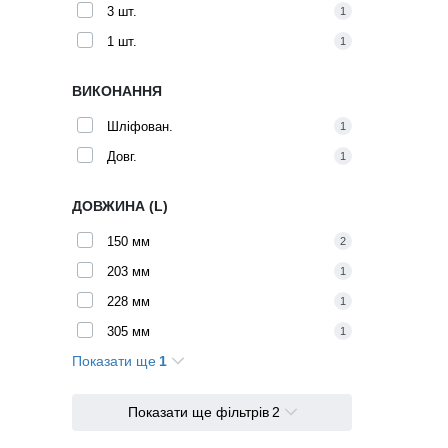
3 шт.
1
1 шт.
1
ВИКОНАННЯ
Шліфован.
1
Довг.
1
ДОВЖИНА (L)
150 мм
2
203 мм
1
228 мм
1
305 мм
1
Показати ще
1
455 мм
2
Показати ще фільтрів
2