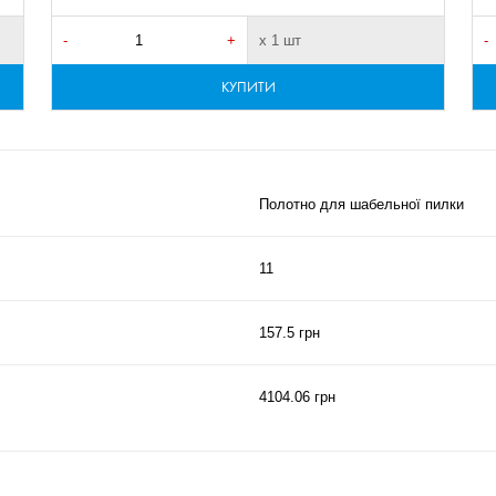
-
+
х 1 шт
-
КУПИТИ
Полотно для шабельної пилки
11
157.5 грн
4104.06 грн