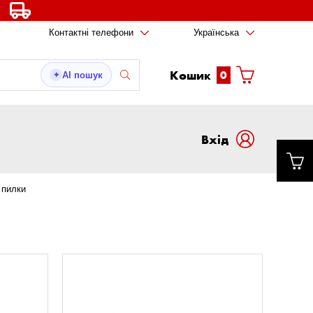
Контактні телефони
Українська
Кошик
0
AI пошук
✦
Вxід
 пилки