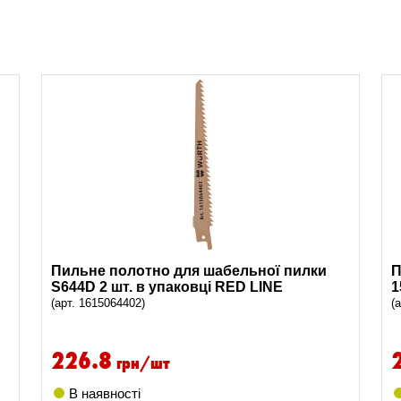
Пильне полотно для шабельної пилки
П
S644D 2 шт. в упаковці RED LINE
1
(арт. 1615064402)
(
226.8
грн/шт
В наявності