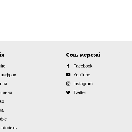
ія
Соц. мережі
нію
Facebook
в цифрах
YouTube
ення
Instagram
ішення
Twitter
во
ка
офіс
звітність