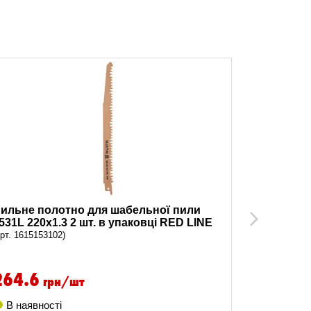
ильне полотно для шабельної пили
Пильне п
Next
531L 220х1.3 2 шт. в упаковці RED LINE
S1617K 2 
арт. 1615153102)
(арт. 161516
264.6
157.5
грн/шт
В наявності
В наявно