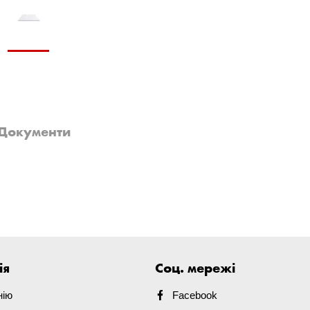
Документи
ія
Соц. мережі
нію
Facebook