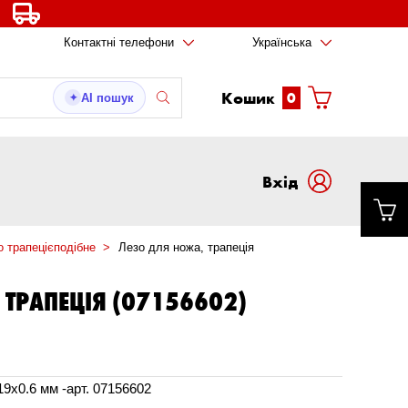
Контактні телефони
Українська
Кошик
0
AI пошук
✦
Вxід
о трапецієподібне
Лезо для ножа, трапецiя
 ТРАПЕЦIЯ (07156602)
19x0.6 мм -арт. 07156602