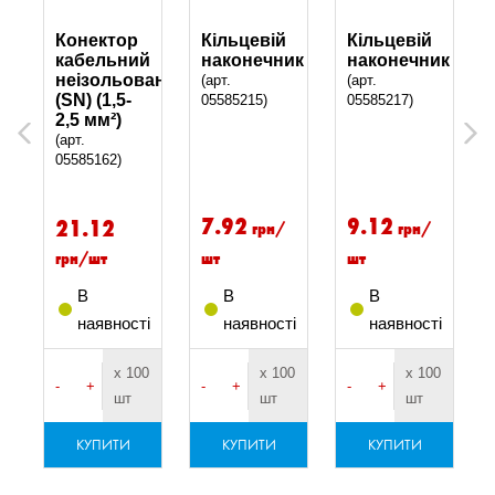
Конектор
Кільцевій
Кільцевій
кабельний
наконечник
наконечник
ваний
неізольований,
(арт.
(арт.
,
(SN) (1,5-
05585215)
05585217)
2,5 мм²)
Previous
Next
(арт.
05585162)
7.92
9.12
21.12
грн/
грн/
грн/шт
шт
шт
В
В
В
і
наявності
наявності
наявності
х 100
х 100
х 100
-
+
-
+
-
+
шт
шт
шт
КУПИТИ
КУПИТИ
КУПИТИ