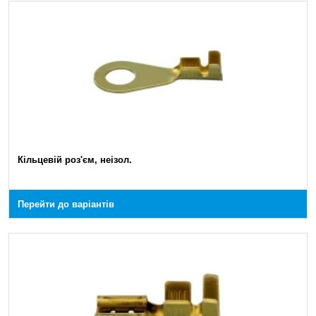
Кільцевій роз'єм, неізол.
Перейти до варіантів