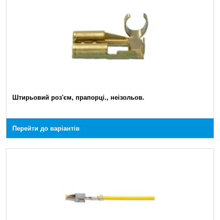
Штирьовий роз'єм, прапорці., неізольов.
Перейти до варіантів