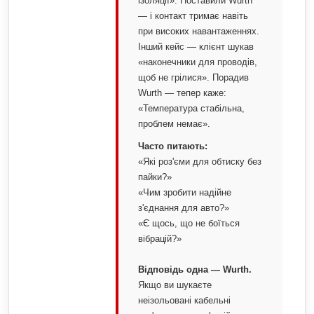
ізоляції». Поставили Wurth
— і контакт тримає навіть
при високих навантаженнях.
Інший кейс — клієнт шукав
«наконечники для проводів,
щоб не грілися». Порадив
Wurth — тепер каже:
«Температура стабільна,
проблем немає».
Часто питають:
«Які роз'єми для обтиску без
пайки?»
«Чим зробити надійне
з'єднання для авто?»
«Є щось, що не боїться
вібрацій?»
Відповідь одна — Wurth.
Якщо ви шукаєте
неізольовані кабельні