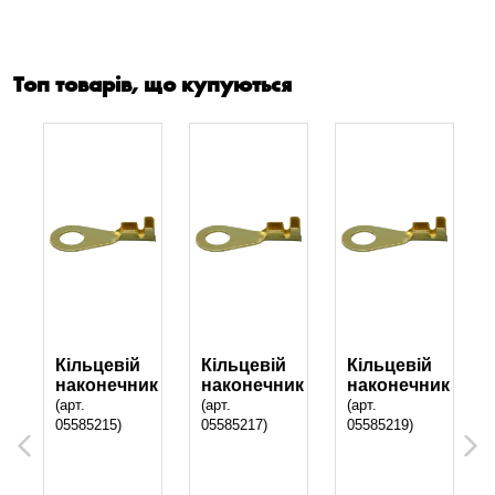
Топ товарів, що купуються
Кільцевій
Кільцевій
Кільцевій
ик
наконечник
наконечник
наконечник
(арт.
(арт.
(арт.
05585215)
05585217)
05585219)
Previous
Next