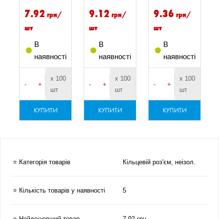
7.92
9.12
9.36
грн/
грн/
грн/
шт
шт
шт
і
сь
В
В
В
наявності
наявності
наявності
0
х 100
х 100
х 100
-
+
-
+
-
+
шт
шт
шт
КУПИТИ
КУПИТИ
КУПИТИ
⭐ Категорія товарів
Кільцевій роз'єм, неізол.
⭐ Кількість товарів у наявності
5
⭐ Найдешевший товар
7.92 грн