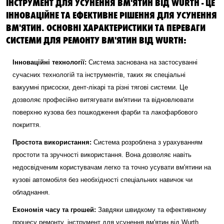
ІНСТРУМЕНТ ДЛЯ УСУНЕННЯ ВМ'ЯТИН ВІД WURTH - ЦЕ
ІННОВАЦІЙНЕ ТА ЕФЕКТИВНЕ РІШЕННЯ ДЛЯ УСУНЕННЯ
ВМ'ЯТИН. ОСНОВНІ ХАРАКТЕРИСТИКИ ТА ПЕРЕВАГИ
СИСТЕМИ ДЛЯ РЕМОНТУ ВМ'ЯТИН ВІД WURTH:
Інноваційні технології:
Система заснована на застосуванні
сучасних технологій та інструментів, таких як спеціальні
вакуумні присоски, дент-лікарі та різні тягові системи. Це
дозволяє професійно витягувати вм'ятини та відновлювати
поверхню кузова без пошкодження фарби та лакофарбового
покриття.
Простота використання:
Система розроблена з урахуванням
простоти та зручності використання. Вона дозволяє навіть
недосвідченим користувачам легко та точно усувати вм'ятини на
кузові автомобіля без необхідності спеціальних навичок чи
обладнання.
Економія часу та грошей:
Завдяки швидкому та ефективному
процесу ремонту, інструмент для усунення вм'ятин від Wurth