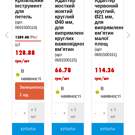
Кріпильний
Адаптер
Адаптер
інструмент
жосткий
червоний
ний
для
жовтий
круглий,
петель
круглий
Ø21 мм,
Ø40 мм,
для
(арт.
ння
для
випрямлення
0691500114)
випрямлення
вм'ятин
Previous
Next
1289.48
ГРН/
круглих
малої
и
важковідновлюваних
площ
ШТ
вм'ятин
(арт.
128.88
(арт.
0691500161)
грн/шт
0691500115)
66.78
114.36
В
грн/шт
грн/шт
наявності
Залишилось
В
В
1 од.
і
наявності
наявності
х 1
х 1
х 1
-
+
-
+
-
+
шт
шт
шт
КУПИТИ
КУПИТИ
КУПИТИ