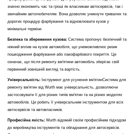
значно економить час та гроші як власникам автосервісів, так і
звичайним автолюбителям. Вона дозволяє уникнути тривалих та
дорогих процедур фарбування та відновлювати кузов у
мінімальні терміни.
Безпека та збереження кузова:
Система пропонує безпечний та
ніжний вплив на кузов автомобіля, що унеможливлює ризик
пошкодження фарбування або лакофарбового покриття. Це
означає, що після ремонту вм'ятини автомобіль зберігає свій
первинний зовнішній вигляд та вартість.
Універсальність:
Інструмент для усунення вм'ятинСистема для
ремонту вм'ятин від Wurth має універсальність, дозволяючи
застосовувати її для різних типів вм'ятин та на різних моделях
автомобілів. Це робить її універсальним інструментом для всіх
автосервісів та автовласників.
Професійна якість:
Wurth відомий своїм професійним підходом
до виробництва інструментів та обладнання для автосервісів.