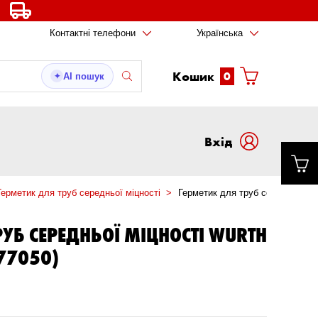
Контактні телефони
Українська
Кошик
0
AI пошук
✦
Вxід
Герметик для труб середньої міцності
Герметик для труб середньої мі
РУБ СЕРЕДНЬОЇ МІЦНОСТІ WURTH
577050)