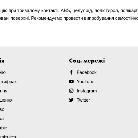
цію при тривалому контакті: ABS, целулоїд, полістирол, поліка
фарбовані поверхні. Рекомендуємо провести випробування самостійн
ія
Соц. мережі
нію
Facebook
в цифрах
YouTube
ення
Instagram
ішення
Twitter
во
ка
офіс
звітність