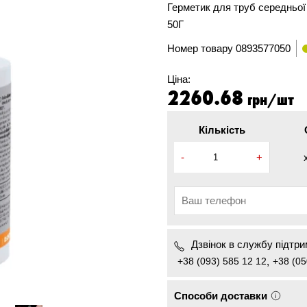
Герметик для труб середньо
50Г
Номер товару
0893577050
Ціна:
2260.68
грн/шт
Кількість
-
+
Дзвінок в службу підтрим
+38 (093) 585 12 12
,
+38 (05
Способи доставки