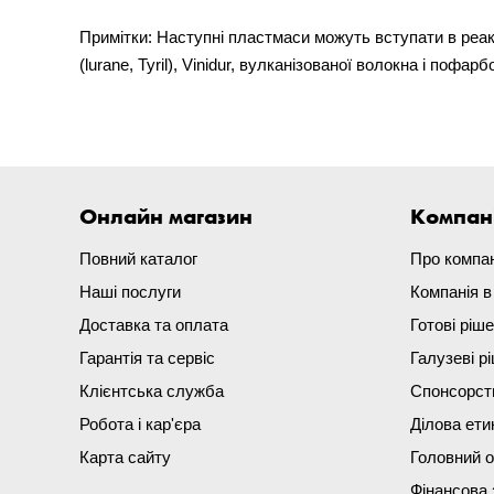
Примітки: Наступні пластмаси можуть вступати в реак
(lurane, Tyril), Vinidur, вулканізованої волокна і по
Онлайн магазин
Компан
Повний каталог
Про компа
Наші послуги
Компанія 
Доставка та оплата
Готові ріш
Гарантія та сервіс
Галузеві р
Клієнтська служба
Спонсорст
Робота і кар'єра
Ділова ети
Карта сайту
Головний 
Фінансова 