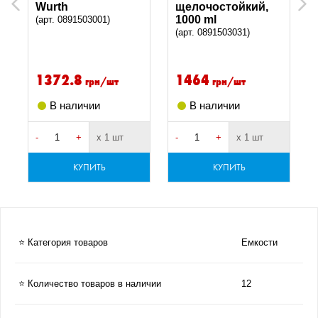
Previous
Next
Wurth
щелочостойкий,
1000 ml
(арт. 0891503001)
(арт. 0891503031)
1372.8
1464
грн/шт
грн/шт
В наличии
В наличии
-
+
х 1 шт
-
+
х 1 шт
-
КУПИТЬ
КУПИТЬ
⭐ Категория товаров
Емкости
⭐ Количество товаров в наличии
12