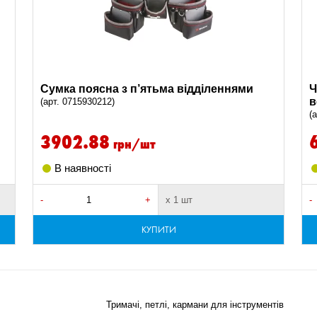
Сумка поясна з п’ятьма відділеннями
Ч
в
(арт. 0715930212)
(
3902.88
грн/шт
В наявності
-
+
х 1 шт
-
КУПИТИ
Тримачі, петлі, кармани для інструментів