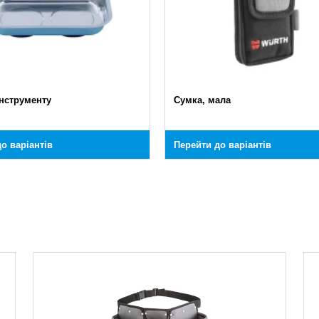
інструменту
Сумка, мала
о варіантів
Перейти до варіантів