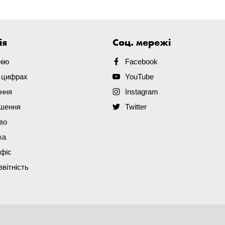
ія
Соц. мережі
нію
Facebook
в цифрах
YouTube
ення
Instagram
ішення
Twitter
во
ка
офіс
звітність