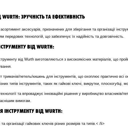
 WURTH: ЗРУЧНІСТЬ ТА ЕФЕКТИВНІСТЬ
асортимент аксесуарів, призначених для зберігання та організації інстру
ям передових технологій, що забезпечує їх надійність та довговічність.
СТРУМЕНТУ ВІД WURTH:
нструменту від Wurth виготовляються з високоякісних матеріалів, що про
ування.
т тримачів/петель/кишень для інструментів, що охоплює практично всі о
зних типів інструментів, таких як гайкові ключі, викрутки, плоскогубці, мо
технології та впроваджує інноваційні рішення у виробництво власників/
часнішим вимогам.
 ІНСТРУМЕНТУ ВІД WURTH:
та організації гайкових ключів різних розмірів та типів.< /li>