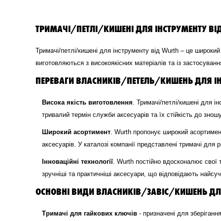
ТРИМАЧІ/ПЕТЛІ/КИШЕНІ ДЛЯ ІНСТРУМЕНТУ ВІД
Тримачі/петлі/кишені для інструменту від Wurth – це широкий 
виготовляються з високоякісних матеріалів та із застосуванн
ПЕРЕВАГИ ВЛАСНИКІВ/ПЕТЕЛЬ/КИШЕНЬ ДЛЯ ІН
Висока якість виготовлення
. Тримачі/петлі/кишені для і
тривалий термін служби аксесуарів та їх стійкість до знош
Широкий асортимент
. Wurth пропонує широкий асортимен
аксесуарів. У каталозі компанії представлені тримачі для рі
Інноваційні технології
. Wurth постійно вдосконалює свої 
зручніші та практичніші аксесуари, що відповідають найсу
ОСНОВНІ ВИДИ ВЛАСНИКІВ/ЗАВІС/КИШЕНЬ ДЛЯ
Тримачі для гайкових ключів
- призначені для зберігання 