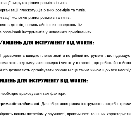
ізації викруток різних розмірів і типів.
організації плоскогубців різних розмірів та типів.
ізації молотків різних розмірів та типів.
ентів до стін, полиць або інших поверхонь. li>
та організації інструментів у невеликих приміщеннях.
КИШЕНЬ ДЛЯ ІНСТРУМЕНТУ ВІД WURTH:
rth дозволяють швидко і легко знайти потрібний інструмент , що підвищує
опомагають підтримувати порядок і чистоту в гаражі , що робить його без
 Wurth дозволяють організувати робоче місце таким чином щоб все необхі
ШЕНЬ ДЛЯ ІНСТРУМЕНТУ ВІД WURTH:
 необхідно враховувати такі фактори:
тримачі/петлі/кишені
. Для зберігання різних інструментів потрібні трима
повідають вашим потребам у зручності, практичності та інших характеристи