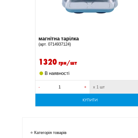
магнітна тарілка
(арт. 0714937124)
1320
грн/шт
В наявності
-
+
х 1 шт
КУПИТИ
⭐ Категорія товарів