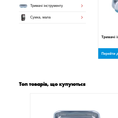
Тримачі інструменту
Сумка, мала
Тримачі 
Перейти д
Топ товарів, що купуються