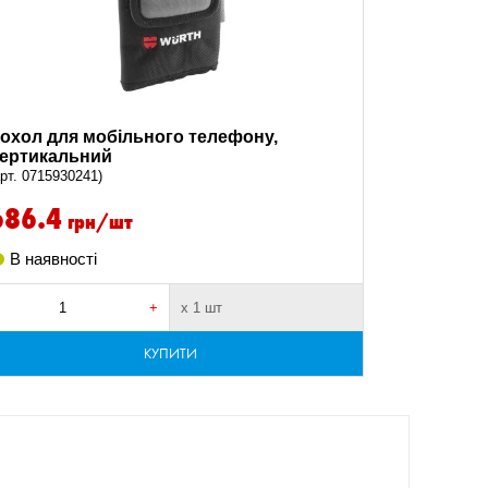
охол для мобільного телефону,
ертикальний
арт. 0715930241)
686.4
грн/шт
В наявності
+
х 1 шт
КУПИТИ