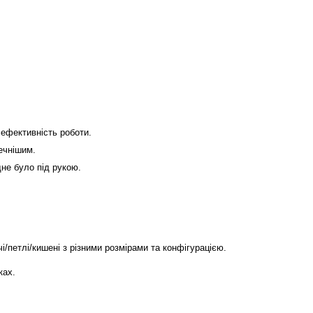
 ефективність роботи.
печнішим.
дне було під рукою.
чі/петлі/кишені з різними розмірами та конфігурацією.
ках.