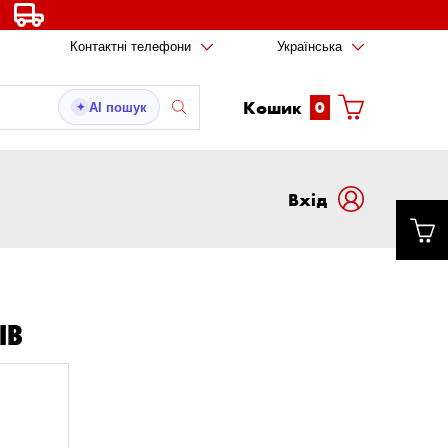
Контактні телефони
Українська
Кошик
0
AI пошук
✦
Вxід
ІВ