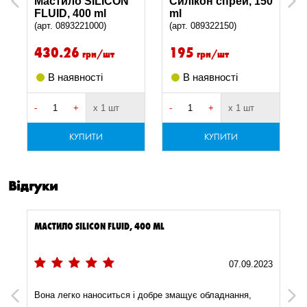
Мастило SILICON
Силікон спрей, 150
Previous
Next
FLUID, 400 ml
ml
(арт. 0893221000)
(арт. 089322150)
430.26
195
грн/шт
грн/шт
В наявності
В наявності
-
+
х 1 шт
-
+
х 1 шт
-
КУПИТИ
КУПИТИ
Відгуки
МАСТИЛО SILICON FLUID, 400 ML
3
07.09.2023
Вона легко наноситься і добре змащує обладнання,
Previous
Next