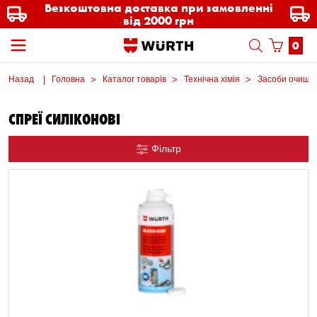
Безкоштовна доставка при замовленні
від 2000 грн
0
Назад
Головна
Каталог товарів
Технічна хімія
Засоби очищен
СПРЕЇ СИЛІКОНОВІ
Фільтр