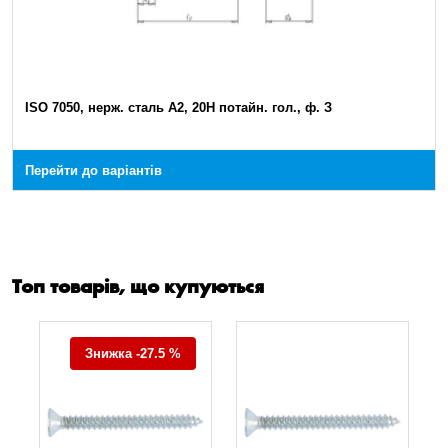
ISO 7050, нерж. сталь А2, 20Н потайн. гол., ф. З
Перейти до варіантів
Топ товарів, що купуються
Знижка -27.5 %