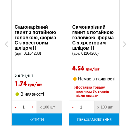
Самонарізний
Самонарізний
гвинт з потайною
гвинт з потайною
головкою, форма
головкою, форма
C з хрестовим
C з хрестовим
Previous
Next
шліцом H
шліцом H
(арт. 01164238)
(арт. 01164260)
4.56
грн/шт
2.4
ГРН/ШТ
Немає в наявності
1.74
грн/шт
Доставка товару
протягом 3х тижнів
В наявності
після оплати
-
+
х 100 шт
-
+
х 100 шт
-
КУПИТИ
ПЕРЕДЗАМОВЛЕННЯ