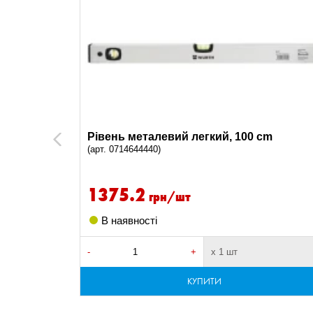
cm
Рівень металевий легкий, 100 cm
Previous
(арт. 0714644440)
1375.2
грн/шт
В наявності
-
+
х 1 шт
КУПИТИ