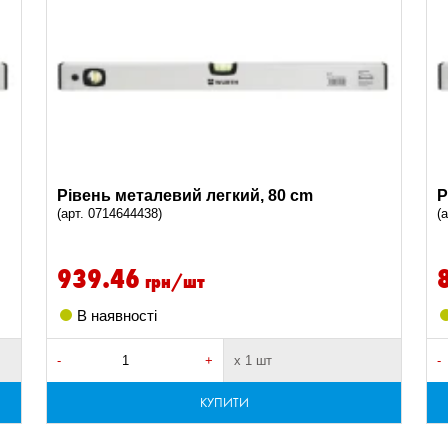
Рівень металевий легкий, 80 cm
Р
(арт. 0714644438)
(
939.46
грн/шт
В наявності
-
+
х 1 шт
-
КУПИТИ