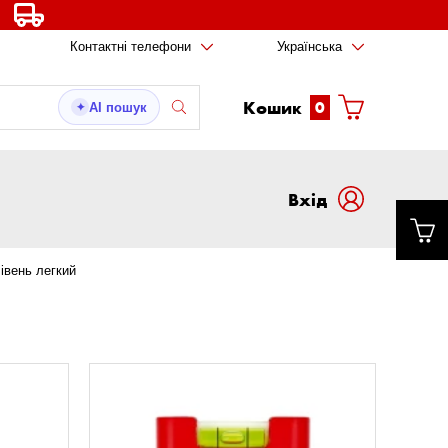
Контактні телефони
Українська
Кошик
0
AI пошук
✦
Вxід
івень легкий