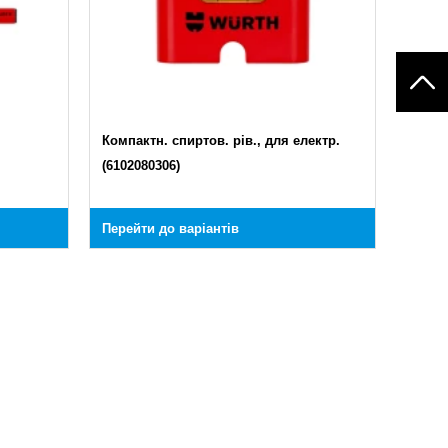
Компактн. спиртов. рів., для електр.
(6102080306)
Перейти до варіантів