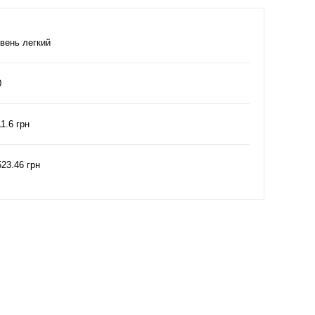
івень легкий
0
1.6 грн
523.46 грн