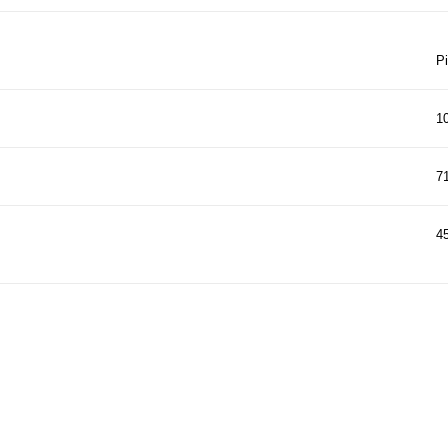
Р
1
71
4