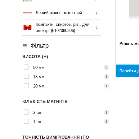
Легкий рівень, магнітний
Компактн. спиртов. рів., для
електр. (6102080306)
Рівень м
Фільтр
ВИСОТА (H)
50 мм
8
Перейти д
18 мм
1
20 мм
1
КІЛЬКІСТЬ МАГНІТІВ
2 шт.
1
1 шт.
1
ТОЧНІСТЬ ВИМІРЮВАННЯ (ПО