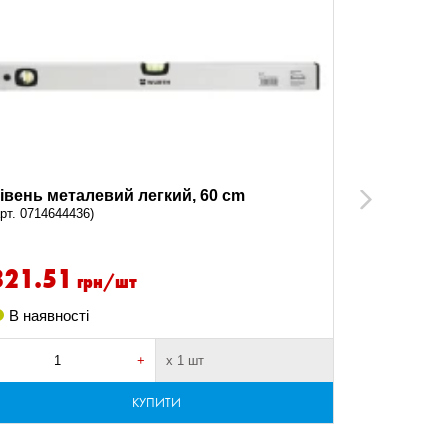
івень металевий легкий, 60 cm
Рівень ме
Next
арт. 0714644436)
(арт. 071464
821.51
711.6
грн/шт
В наявності
В наявно
+
х 1 шт
-
КУПИТИ