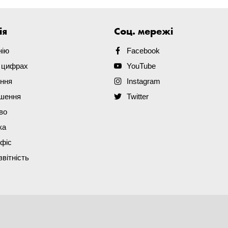
ія
Соц. мережі
нію
Facebook
в цифрах
YouTube
ення
Instagram
ішення
Twitter
во
ка
офіс
звітність