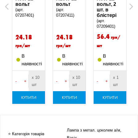
вольт
вольт
вольт, 2
Previous
Next
шт. в
(арт.
(арт.
блістері
07207401)
07207411)
(арт.
07209401)
56.4
24.18
24.18
грн/
грн/шт
грн/шт
шт
В
В
В
і
наявності
наявності
наявності
х 10
х 10
х 1
-
+
-
+
-
+
шт
шт
шт
КУПИТИ
КУПИТИ
КУПИТИ
Лампа з метал. цоколем а/м,
⭐ Категорія товарів
Basic