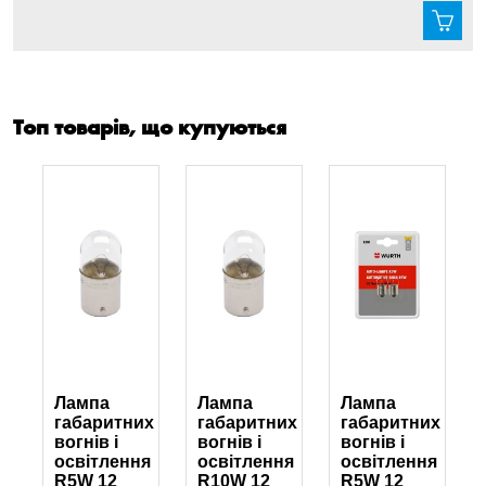
Топ товарів, що купуються
Лампа
Лампа
Лампа
их
габаритних
габаритних
габаритних
вогнів і
вогнів і
вогнів і
я
освітлення
освітлення
освітлення
R5W 12
R10W 12
R5W 12