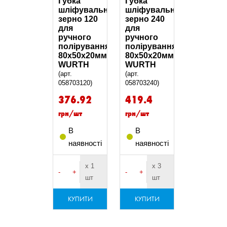
Губка
Губка
шліфувальна
шліфувальна
зерно 120
зерно 240
для
для
ручного
ручного
полірування
полірування
80х50х20мм
80х50х20мм
WURTH
WURTH
(арт.
(арт.
058703120)
058703240)
376.92
419.4
грн/шт
грн/шт
В
В
наявності
наявності
х 1
х 3
-
+
-
+
шт
шт
КУПИТИ
КУПИТИ