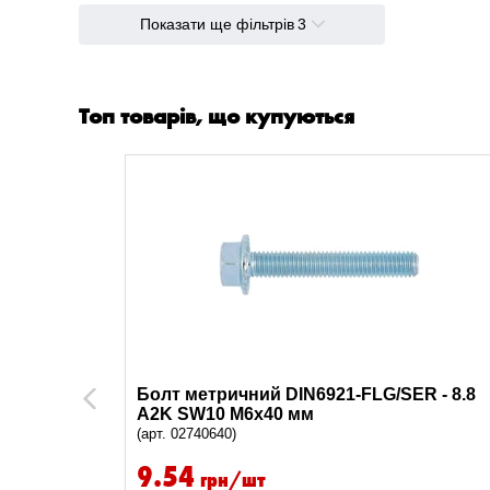
Показати ще фільтрів
3
Топ товарів, що купуються
R - 8.8
Болт метричний DIN6921-FLG/SER - 8.8
Previous
A2K SW10 M6x40 мм
(арт. 02740640)
9.54
грн/шт