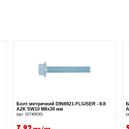
Болт метричний DIN6921-FLG/SER - 8.8
Б
A2K SW10 M6x30 мм
A
(арт. 02740630)
(
7.92
грн/шт