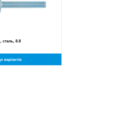
. сталь, 8.8
о варіантів