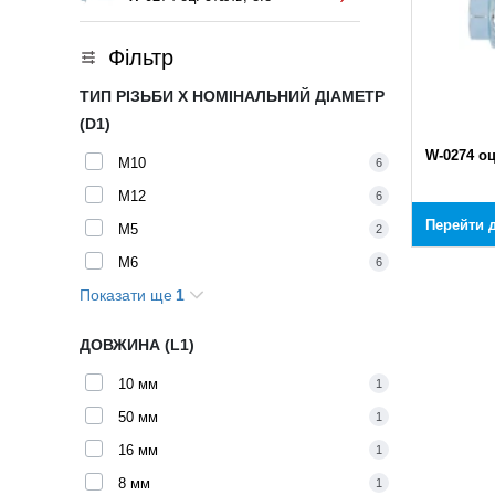
Фільтр
ТИП РІЗЬБИ X НОМІНАЛЬНИЙ ДІАМЕТР
(D1)
W-0274 оц
M10
6
M12
6
Перейти д
M5
2
M6
6
Показати ще
1
M8
5
ДОВЖИНА (L1)
10 мм
1
50 мм
1
16 мм
1
8 мм
1