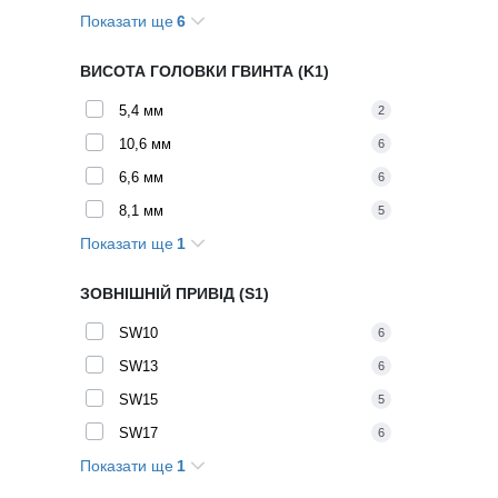
Показати ще
6
20 мм
4
25 мм
4
ВИСОТА ГОЛОВКИ ГВИНТА (K1)
30 мм
4
5,4 мм
2
35 мм
3
10,6 мм
6
40 мм
4
6,6 мм
6
45 мм
2
8,1 мм
5
Показати ще
1
9,2 мм
6
ЗОВНІШНІЙ ПРИВІД (S1)
SW10
6
SW13
6
SW15
5
SW17
6
Показати ще
1
SW8
2