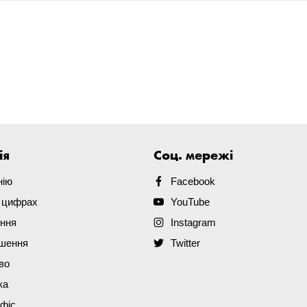
ія
Соц. мережі
нію
Facebook
в цифрах
YouTube
ення
Instagram
ішення
Twitter
во
ка
офіс