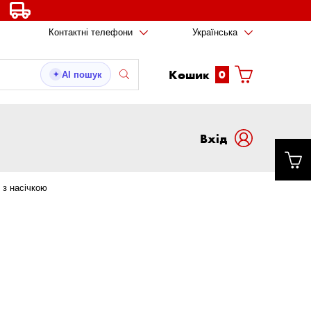
Контактні телефони
Українська
Кошик
0
AI пошук
✦
Вxід
 з насічкою