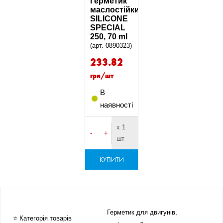
Герметик
маслостійкий
SILICONE
SPECIAL
250, 70 ml
(арт. 0890323)
233.82
грн/шт
В
наявності
х 1
-
+
шт
КУПИТИ
Герметик для двигунів,
⭐ Категорія товарів