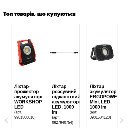
Топ товарів, що купуються
Ліхтар-
Ліхтар
Ліхтар
р
прожектор
розсувний
акумуляторний
орний
акумуляторний
підкапотний
ERGOPOWER
WORKSHOP,
акумуляторний,
Mini, LED,
LED
LED, 1000
1000 lm
lm
(арт.
(арт.
9981508010)
(арт.
0981504128)
Previous
Next
0827940754)