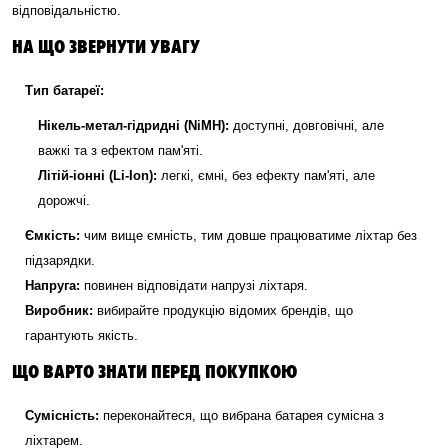
відповідальністю.
НА ЩО ЗВЕРНУТИ УВАГУ
Тип батареї:
Нікель-метал-гідридні (NiMH):
доступні, довговічні, але
важкі та з ефектом пам'яті.
Літій-іонні (Li-Ion):
легкі, ємні, без ефекту пам'яті, але
дорожчі.
Ємкість:
чим вище ємність, тим довше працюватиме ліхтар без
підзарядки.
Напруга:
повинен відповідати напрузі ліхтаря.
Виробник:
вибирайте продукцію відомих брендів, що
гарантують якість.
ЩО ВАРТО ЗНАТИ ПЕРЕД ПОКУПКОЮ
Сумісність:
переконайтеся, що вибрана батарея сумісна з
ліхтарем.