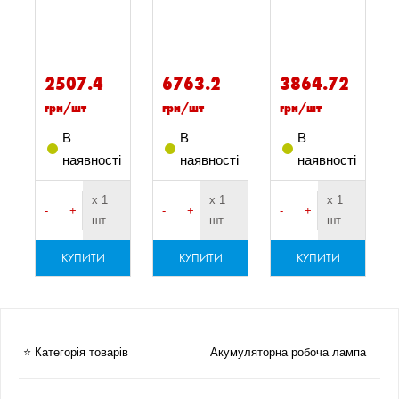
2507.4
6763.2
3864.72
грн/шт
грн/шт
грн/шт
В
В
В
і
наявності
наявності
наявності
х 1
х 1
х 1
-
+
-
+
-
+
шт
шт
шт
КУПИТИ
КУПИТИ
КУПИТИ
ПЕ
⭐ Категорія товарів
Акумуляторна робоча лампа