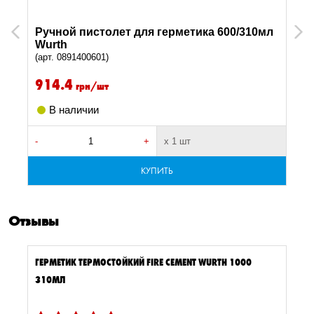
Ручной пистолет для герметика 600/310мл
Previous
Next
Wurth
(арт. 0891400601)
914.4
грн/шт
В наличии
-
+
х 1 шт
-
КУПИТЬ
Отзывы
ГЕРМЕТИК ТЕРМОСТОЙКИЙ FIRE CEMENT WURTH 1000
310МЛ
3